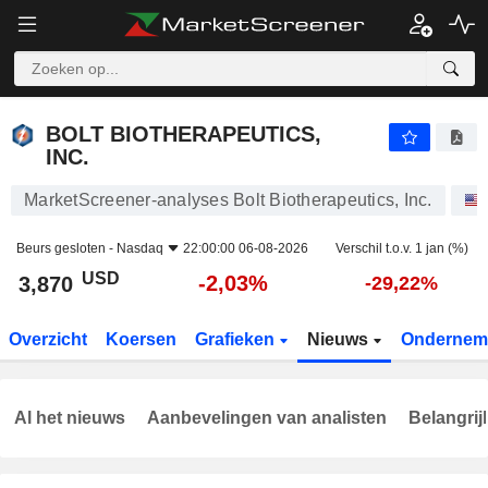
BOLT BIOTHERAPEUTICS, INC.
3,870
$
-2,03%
BOLT BIOTHERAPEUTICS,
INC.
MarketScreener-analyses Bolt Biotherapeutics, Inc.
Beurs gesloten -
Nasdaq
22:00:00 06-08-2026
Verschil t.o.v. 1 jan (%)
USD
-2,03%
3,870
-29,22%
Overzicht
Koersen
Grafieken
Nieuws
Ondernem
Al het nieuws
Aanbevelingen van analisten
Belangrij