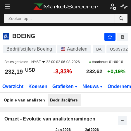
BOEING
232,19
$
-3,33%
BOEING
Bedrijfscijfers Boeing
Aandelen
BA
US097023
Beurs gesloten -
NYSE
22:00:02 06-08-2026
Voorbeurs
01:00:10
USD
-3,33%
232,19
232,62
+0,19%
Overzicht
Koersen
Grafieken
Nieuws
Ondernem
Opinie van analisten
Bedrijfscijfers
Omzet - Evolutie van analistenramingen