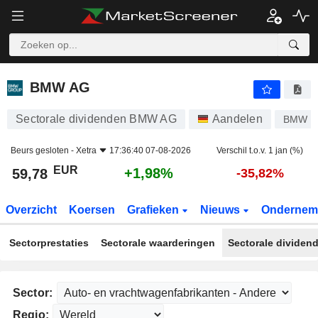
BMW AG
59,78
€
+1,98%
BMW AG
Sectorale dividenden BMW AG
Aandelen
BMW
Beurs gesloten -
Xetra
17:36:40 07-08-2026
Verschil t.o.v. 1 jan (%)
EUR
+1,98%
59,78
-35,82%
Overzicht
Koersen
Grafieken
Nieuws
Ondernem
Sectorprestaties
Sectorale waarderingen
Sectorale dividen
Sector:
Regio: