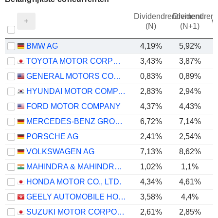
Dividendrendement
Dividendren
v
(N)
(N+1)
BMW AG
4,19%
5,92%
TOYOTA MOTOR CORPORATION
3,43%
3,87%
GENERAL MOTORS COMPANY
0,83%
0,89%
HYUNDAI MOTOR COMPANY
2,83%
2,94%
FORD MOTOR COMPANY
4,37%
4,43%
MERCEDES-BENZ GROUP AG
6,72%
7,14%
PORSCHE AG
2,41%
2,54%
VOLKSWAGEN AG
7,13%
8,62%
MAHINDRA & MAHINDRA LIMITED
1,02%
1,1%
HONDA MOTOR CO., LTD.
4,34%
4,61%
GEELY AUTOMOBILE HOLDINGS LIMITED
3,58%
4,4%
SUZUKI MOTOR CORPORATION
2,61%
2,85%