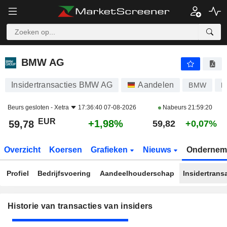
BMW AG
BMW AG
Insidertransacties BMW AG
Aandelen
BMW
D
Beurs gesloten -
Xetra
17:36:40 07-08-2026
Nabeurs
21:59:20
EUR
+1,98%
59,78
59,82
+0,07%
Overzicht
Koersen
Grafieken
Nieuws
Ondernem
Profiel
Bedrijfsvoering
Aandeelhouderschap
Insidertrans
Historie van transacties van insiders