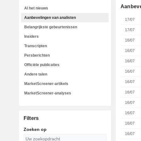
Aanbeve
Al het nieuws
Aanbevelingen van analisten
17/07
Belangrijkste gebeurtenissen
17/07
Insiders
16/07
Transcripten
16/07
Persberichten
16/07
Officiële publicaties
16/07
Andere talen
16/07
MarketScreener-artikels
16/07
MarketScreener-analyses
16/07
16/07
Filters
16/07
Zoeken op
16/07