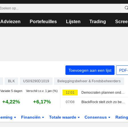
Adviezen
Portefeuilles
Lijsten
Trading
Scree
Toevoegen aan een lijst
PDF-
BLK
US09290D1019
Beleggingsbeheer & Fondsbeheerders
Variatie 5 dagen
Verschil t.o.v. 1 jan (%)
12:01
Democraten plannen onderzoeken naar Trump in plaats van afzetting bij winst in Huis van Afgevaardigden, aldus bronnen
+4,22%
+6,17%
07/08
BlackRock stelt zich zo behoudend mogelijk op in obligaties, aldus Rieder
neming
Financiën
Totale waarde
Consensus
Ratin