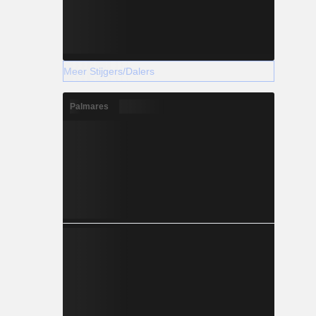
Meer Stijgers/Dalers
Palmares