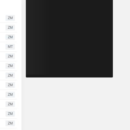
ZM
ZM
ZM
MT
ZM
ZM
ZM
ZM
ZM
ZM
ZM
ZM