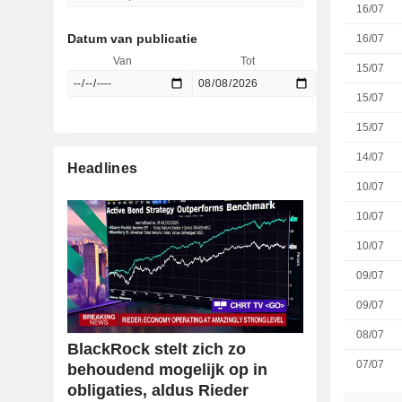
16/07
Datum van publicatie
16/07
Van
Tot
15/07
15/07
15/07
14/07
Headlines
10/07
10/07
10/07
09/07
09/07
08/07
BlackRock stelt zich zo
07/07
behoudend mogelijk op in
obligaties, aldus Rieder