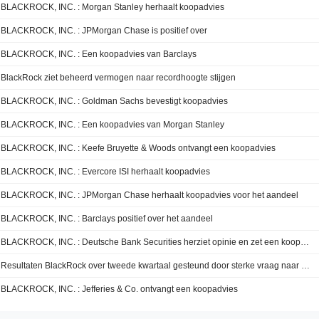
BLACKROCK, INC. : Morgan Stanley herhaalt koopadvies
BLACKROCK, INC. : JPMorgan Chase is positief over
BLACKROCK, INC. : Een koopadvies van Barclays
BlackRock ziet beheerd vermogen naar recordhoogte stijgen
BLACKROCK, INC. : Goldman Sachs bevestigt koopadvies
BLACKROCK, INC. : Een koopadvies van Morgan Stanley
BLACKROCK, INC. : Keefe Bruyette & Woods ontvangt een koopadvies
BLACKROCK, INC. : Evercore ISI herhaalt koopadvies
BLACKROCK, INC. : JPMorgan Chase herhaalt koopadvies voor het aandeel
BLACKROCK, INC. : Barclays positief over het aandeel
BLACKROCK, INC. : Deutsche Bank Securities herziet opinie en zet een koopadvies op het aandeel
Resultaten BlackRock over tweede kwartaal gesteund door sterke vraag naar ETF's, aldus UBS Securities
BLACKROCK, INC. : Jefferies & Co. ontvangt een koopadvies