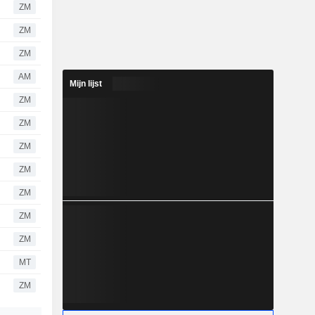
ZM
ZM
ZM
AM
Mijn lijst
ZM
ZM
ZM
ZM
ZM
ZM
ZM
MT
ZM