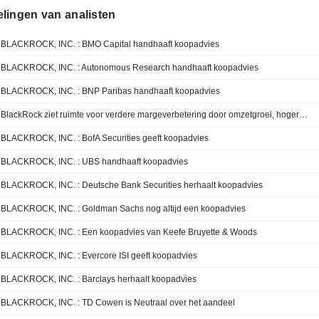
lingen van analisten
BLACKROCK, INC. : BMO Capital handhaaft koopadvies
BLACKROCK, INC. : Autonomous Research handhaaft koopadvies
BLACKROCK, INC. : BNP Paribas handhaaft koopadvies
BlackRock ziet ruimte voor verdere margeverbetering door omzetgroei, hogere vergoedingen en automatisering, aldus Morgan Stanley
BLACKROCK, INC. : BofA Securities geeft koopadvies
BLACKROCK, INC. : UBS handhaaft koopadvies
BLACKROCK, INC. : Deutsche Bank Securities herhaalt koopadvies
BLACKROCK, INC. : Goldman Sachs nog altijd een koopadvies
BLACKROCK, INC. : Een koopadvies van Keefe Bruyette & Woods
BLACKROCK, INC. : Evercore ISI geeft koopadvies
BLACKROCK, INC. : Barclays herhaalt koopadvies
BLACKROCK, INC. : TD Cowen is Neutraal over het aandeel