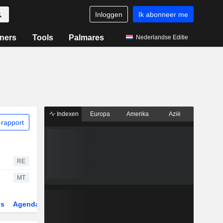
Inloggen
Ik abonneer me
ners
Tools
Palmares
Nederlandse Editie
Indexen
Europa
Amerika
Azië
rapport
RE
MT
gs
Agenda
Sector
Derivaten