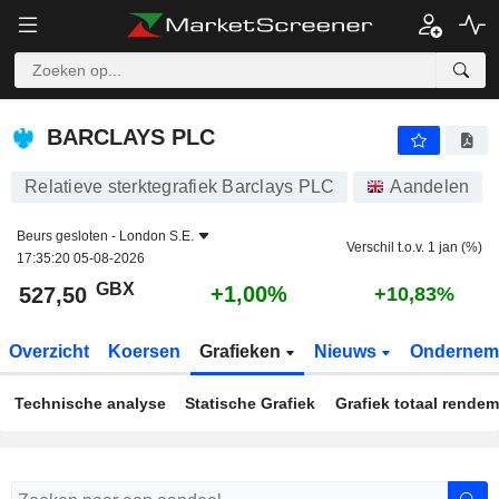
BARCLAYS PLC
527,50
p
+1,00%
BARCLAYS PLC
Relatieve sterktegrafiek Barclays PLC
Aandelen
Beurs gesloten -
London S.E.
Verschil t.o.v. 1 jan (%)
17:35:20 05-08-2026
GBX
+1,00%
527,50
+10,83%
Overzicht
Koersen
Grafieken
Nieuws
Ondernem
Technische analyse
Statische Grafiek
Grafiek totaal rende