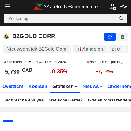
B2GOLD CORP.
5,730
$
-0,35%
B2GOLD CORP.
Nieuwsgrafiek B2Gold Corp.
Aandelen
BTO
Slotkoers
TE
20:04:31 06-08-2026
Verschil t.o.v. 1 jan (%)
CAD
-0,35%
5,730
-7,12%
Overzicht
Koersen
Grafieken
Nieuws
Ondernem
Technische analyse
Statische Grafiek
Grafiek totaal rende