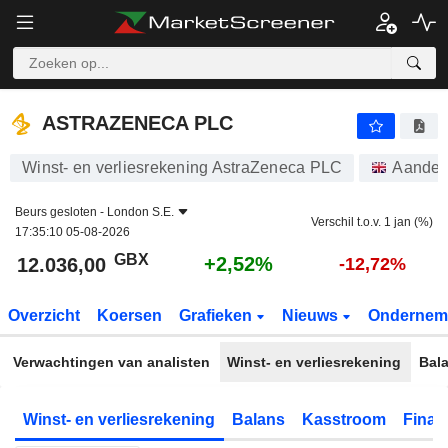
ASTRAZENECA PLC
12.036,00
p
+2,52%
ASTRAZENECA PLC
Winst- en verliesrekening AstraZeneca PLC
Aandel
Beurs gesloten -
London S.E.
Verschil t.o.v. 1 jan (%)
17:35:10 05-08-2026
GBX
+2,52%
12.036,00
-12,72%
Overzicht
Koersen
Grafieken
Nieuws
Ondernem
Verwachtingen van analisten
Winst- en verliesrekening
Bal
Winst- en verliesrekening
Balans
Kasstroom
Financ