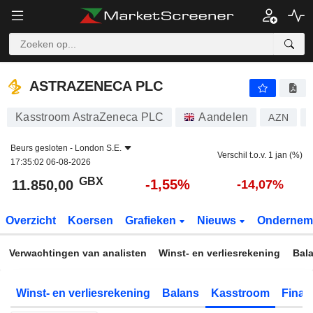
ASTRAZENECA PLC
11.850,00
p
-1,55%
ASTRAZENECA PLC
Kasstroom AstraZeneca PLC
Aandelen
AZN
Beurs gesloten -
London S.E.
Verschil t.o.v. 1 jan (%)
17:35:02 06-08-2026
GBX
-1,55%
11.850,00
-14,07%
Overzicht
Koersen
Grafieken
Nieuws
Ondernem
Verwachtingen van analisten
Winst- en verliesrekening
Bal
Winst- en verliesrekening
Balans
Kasstroom
Financ