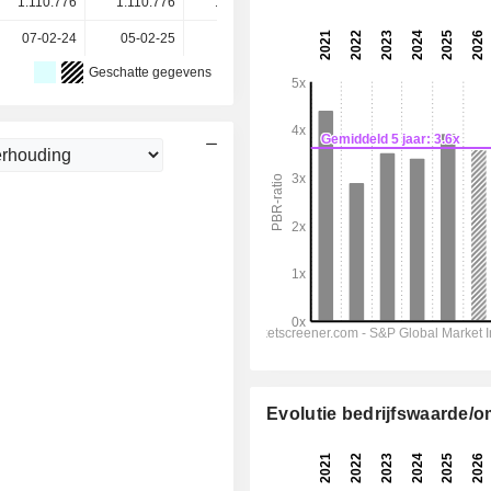
1.110.776
1.110.776
1.110.776
1.110.776
-
07-02-24
05-02-25
05-02-26
-
-
Geschatte gegevens
Evolutie bedrijfswaarde/o