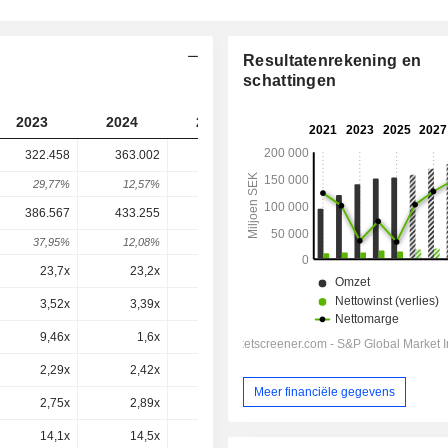
Resultatenrekening en
schattingen
2023
2024
2025
2026
2027
322.458
363.002
398.658
407.100
-
29,77%
12,57%
9,82%
2,12%
-
386.567
433.255
462.935
462.549
455.592
37,95%
12,08%
6,85%
-0,08%
-1,5%
23,7x
23,2x
27,1x
23,5x
20,9x
3,52x
3,39x
3,92x
3,57x
3,23x
9,46x
1,6x
-4,49x
1,3x
1,7x
2,29x
2,42x
2,62x
2,59x
2,41x
Meer financiële gegevens
2,75x
2,89x
3,04x
2,94x
2,69x
14,1x
14,5x
15,1x
14,4x
13,1x