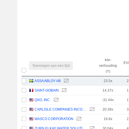
k/w-
EV/
Toevoegen aan een lijst
verhouding
(Y)
ASSA ABLOY AB
23.5x
2
SAINT-GOBAIN
14.37x
1
QXO, INC.
-31.44x
1
CARLISLE COMPANIES INCORPORATED
20.39x
3
MASCO CORPORATION
16.8x
2
ZURN ELKAY WATER SOLUTIONS CORPORATION
30.04x
4