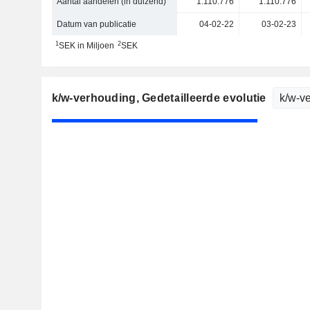
Aantal aandelen (in duizend)
1.110.776
1.110.776
Datum van publicatie
04-02-22
03-02-23
1
2
SEK in Miljoen
SEK
k/w-verhouding
, Gedetailleerde evolutie