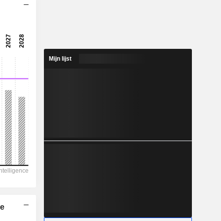
14,4x
19,6x
5,11%
Mijn lijst
8,329
2,27%
19,16
43,5%
179.059
37.080
31.027
21.354
39.138
366,50
he