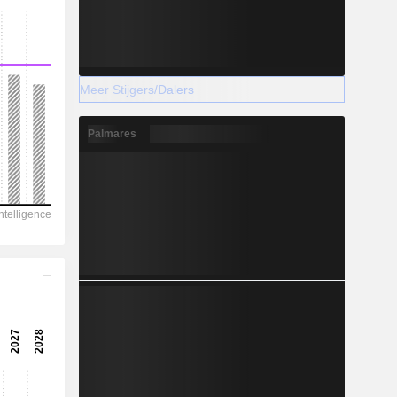
Meer Stijgers/Dalers
Palmares
A