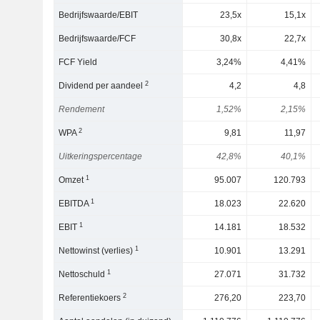
Bedrijfswaarde/EBIT
23,5x
15,1x
Bedrijfswaarde/FCF
30,8x
22,7x
FCF Yield
3,24%
4,41%
2
Dividend per aandeel
4,2
4,8
Rendement
1,52%
2,15%
2
WPA
9,81
11,97
Uitkeringspercentage
42,8%
40,1%
1
Omzet
95.007
120.793
1
EBITDA
18.023
22.620
1
EBIT
14.181
18.532
1
Nettowinst (verlies)
10.901
13.291
1
Nettoschuld
27.071
31.732
2
Referentiekoers
276,20
223,70