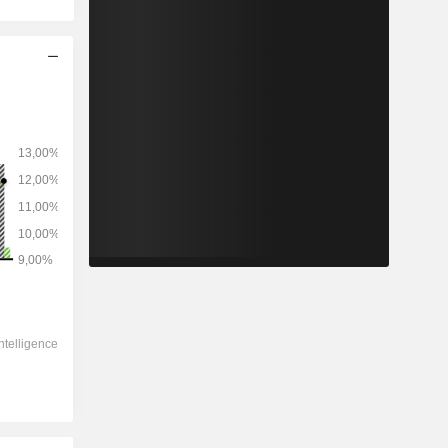
2028
-
-
446.237
-2,05%
19,1x
2,92x
2,07x
2,27x
2,49x
12x