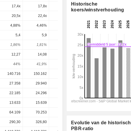
Historische
17,4x
17,8x
18,8x
17,6x
15,8x
koers/winstverhouding
20,5x
22,4x
24,6x
24,2x
22,2x
4,88%
4,46%
4,06%
4,14%
4,51%
5,4
5,9
6,4
6,859
7,604
1,86%
1,81%
1,78%
1,87%
2,07%
12,27
14,08
13,23
15,61
17,55
44%
41,9%
48,4%
43,9%
43,3%
140.716
150.162
152.409
157.366
169.230
27.358
29.940
30.745
32.204
34.699
22.185
24.296
24.664
26.300
28.843
13.633
15.639
14.701
17.374
19.517
64.109
70.253
64.277
55.450
48.492
290,30
326,80
358,90
366,50
366,50
Evolutie van de historisc
PBR-ratio