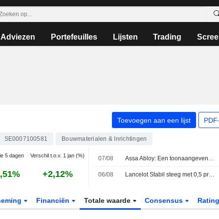
Adviezen
Portefeuilles
Lijsten
Trading
Scree
Toevoegen aan een lijst
PDF-
SE0007100581
Bouwmaterialen & Inrichtingen
tie 5 dagen
Verschil t.o.v. 1 jan (%)
07/08
Assa Abloy: Een toonaangevende 'compounder' in toegangsoplossingen
,51%
+2,12%
06/08
Lancelot Stabil steeg met 0,5 procent in juli - Epiroc opgenomen in de portefeuille
neming
Financiën
Totale waarde
Consensus
Ratin