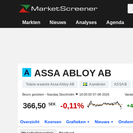
Markten
Nieuws
Analyses
Agenda
ASSA ABLOY AB
Totale waarde Assa Abloy AB
Aandelen
ASSA B
Beurs gesloten -
Nasdaq Stockholm
18:00:00 07-08-2026
Varia
366,50
-0,11%
SEK
+4
Overzicht
Koersen
Grafieken
Nieuws
Onder