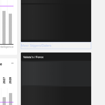
Meer Stijgers/Dalers
Valuta's / Forex
he