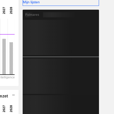
-
Mijn lijsten
-
Palmares
mzet