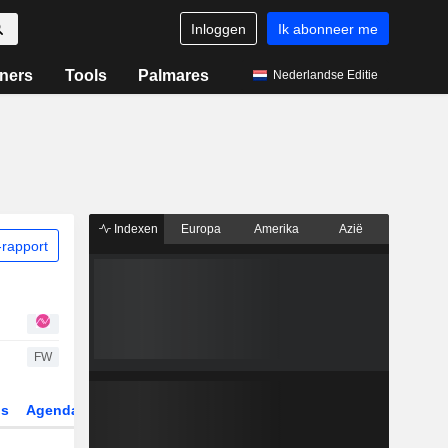
Inloggen
Ik abonneer me
ners
Tools
Palmares
Nederlandse Editie
Indexen
Europa
Amerika
Azië
rapport
FW
gs
Agenda
Sector
Derivaten
ETF's