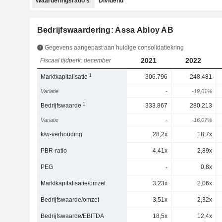
Waarderingsratio's
Dividend
Bedrijfswaardering: Assa Abloy AB
Gegevens aangepast aan huidige consolidatiekring
2021
2022
Fiscaal tijdperk: december
1
Marktkapitalisatie
306.796
248.481
Variatie
-
-19,01%
1
Bedrijfswaarde
333.867
280.213
Variatie
-
-16,07%
k/w-verhouding
28,2x
18,7x
PBR-ratio
4,41x
2,89x
PEG
-
0,8x
Marktkapitalisatie/omzet
3,23x
2,06x
Bedrijfswaarde/omzet
3,51x
2,32x
Bedrijfswaarde/EBITDA
18,5x
12,4x