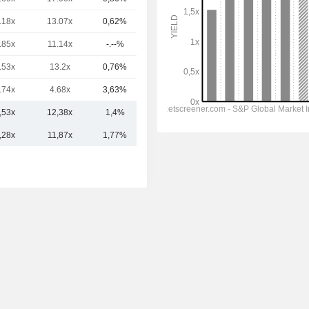
.18x
13.07x
0,62%
7,96 mld.
.85x
11.14x
-.--%
7,8 mld.
.53x
13.2x
0,76%
7,78 mld.
.74x
4.68x
3,63%
7,76 mld.
,53x
12,38x
1,4%
17,63 mld.
,28x
11,87x
1,77%