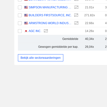
SIMPSON MANUFACTURING CO., INC.
21.01x
3
BUILDERS FIRSTSOURCE, INC.
271.82x
0
ARMSTRONG WORLD INDUSTRIES, INC.
22.66x
4
AGC INC.
14.26x
0
Gemiddelde
40,34x
2
Gewogen gemiddelde per kap.
26,04x
2
Bekijk alle sectorwaarderingen