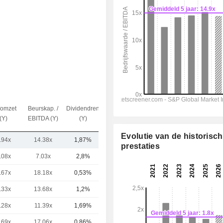
omzet
Beurskap. /
Dividendrendement
Kap.($)
(Y)
EBITDA (Y)
(Y)
Evolutie van de historisc
.94x
14.38x
1,87%
42,87 mld.
prestaties
.08x
7.03x
2,8%
47,76 mld.
.67x
18.18x
0,53%
15,75 mld.
.33x
13.68x
1,2%
15,17 mld.
.28x
11.39x
1,69%
14,82 mld.
.69x
17.06x
0,86%
8,6 mld.