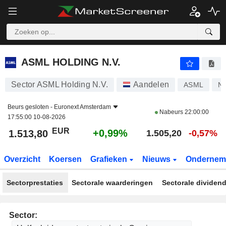
ASML HOLDING N.V.
1.513,80
€
+0,99%
ASML HOLDING N.V.
Sector ASML Holding N.V.
Aandelen
ASML
N
Beurs gesloten -
Euronext Amsterdam
Nabeurs
22:00:00
17:55:00 10-08-2026
EUR
+0,99%
1.513,80
1.505,20
-0,57%
Overzicht
Koersen
Grafieken
Nieuws
Ondernem
Sectorprestaties
Sectorale waarderingen
Sectorale dividen
Sector: