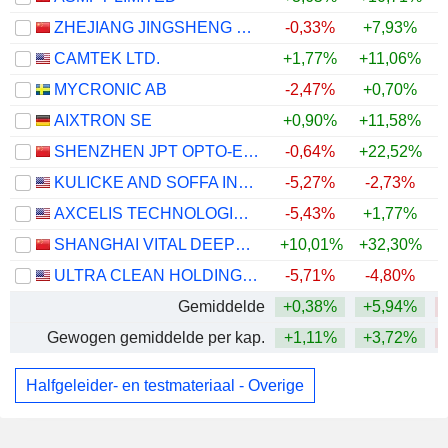
ZHEJIANG JINGSHENG MECHANICAL & ELECTRICAL CO., LTD.
-0,33%
+7,93%
CAMTEK LTD.
+1,77%
+11,06%
MYCRONIC AB
-2,47%
+0,70%
AIXTRON SE
+0,90%
+11,58%
SHENZHEN JPT OPTO-ELECTRONICS CO., LTD.
-0,64%
+22,52%
KULICKE AND SOFFA INDUSTRIES, INC.
-5,27%
-2,73%
AXCELIS TECHNOLOGIES, INC.
-5,43%
+1,77%
SHANGHAI VITAL DEEPTECH CO., LTD.
+10,01%
+32,30%
ULTRA CLEAN HOLDINGS, INC.
-5,71%
-4,80%
Gemiddelde
+0,38%
+5,94%
Gewogen gemiddelde per kap.
+1,11%
+3,72%
Halfgeleider- en testmateriaal - Overige