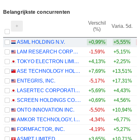
Belangrijkste concurrenten
Verschil
Varia. 5d.
(%)
1
ASML HOLDING N.V.
+0,99%
+5,55%
LAM RESEARCH CORPORATION
-1,59%
+5,15%
TOKYO ELECTRON LIMITED
+4,13%
+2,25%
ASE TECHNOLOGY HOLDING CO., LTD.
+7,69%
+13,51%
ENTEGRIS, INC.
-5,17%
+17,31%
LASERTEC CORPORATION
+5,69%
+4,43%
SCREEN HOLDINGS CO., LTD.
+0,69%
+4,56%
ONTO INNOVATION INC.
-5,50%
+10,94%
AMKOR TECHNOLOGY, INC.
-4,34%
+6,77%
FORMFACTOR, INC.
-4,19%
+5,27%
ASMPT LIMITED
+3,65%
+10,71%