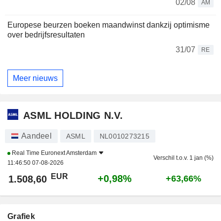
02/08
AM
Europese beurzen boeken maandwinst dankzij optimisme
over bedrijfsresultaten
31/07
RE
Meer nieuws
ASML HOLDING N.V.
Aandeel
ASML
NL0010273215
Real Time
Euronext Amsterdam
Verschil t.o.v. 1 jan (%)
11:46:50 07-08-2026
EUR
+0,98%
1.508,60
+63,66%
Grafiek