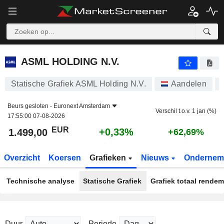
ASML HOLDING N.V.
1.499,00
€
+0,33%
ASML HOLDING N.V.
Statische Grafiek ASML Holding N.V.
Aandelen
Beurs gesloten -
Euronext Amsterdam
Verschil t.o.v. 1 jan (%)
17:55:00 07-08-2026
EUR
+0,33%
1.499,00
+62,69%
Overzicht
Koersen
Grafieken
Nieuws
Ondernem
Technische analyse
Statische Grafiek
Grafiek totaal rende
Duur
Periode