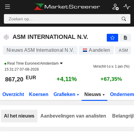
ASM INTERNATIONAL N.V.
867,00
€
+4,08%
ASM INTERNATIONAL N.V.
Nieuws ASM International N.V.
Aandelen
ASM
Real Time
Euronext Amsterdam
Verschil t.o.v. 1 jan (%)
15:31:27 07-08-2026
EUR
+4,11%
867,20
+67,35%
Overzicht
Koersen
Grafieken
Nieuws
Ondernem
Al het nieuws
Aanbevelingen van analisten
Belangrij