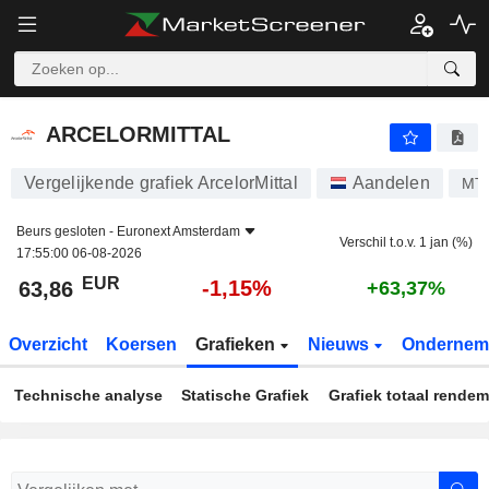
ARCELORMITTAL
63,86
€
-1,15%
ARCELORMITTAL
Vergelijkende grafiek ArcelorMittal
Aandelen
MT
Beurs gesloten -
Euronext Amsterdam
Verschil t.o.v. 1 jan (%)
17:55:00 06-08-2026
EUR
-1,15%
63,86
+63,37%
Overzicht
Koersen
Grafieken
Nieuws
Ondernem
Technische analyse
Statische Grafiek
Grafiek totaal rende