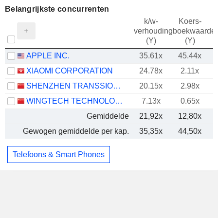
Belangrijkste concurrenten
k/w-
Koers-
verhouding
boekwaarde
(Y)
(Y)
APPLE INC.
35.61x
45.44x
XIAOMI CORPORATION
24.78x
2.11x
SHENZHEN TRANSSION HOLDINGS CO., LTD.
20.15x
2.98x
WINGTECH TECHNOLOGY CO.,LTD
7.13x
0.65x
Gemiddelde
21,92x
12,80x
Gewogen gemiddelde per kap.
35,35x
44,50x
Telefoons & Smart Phones