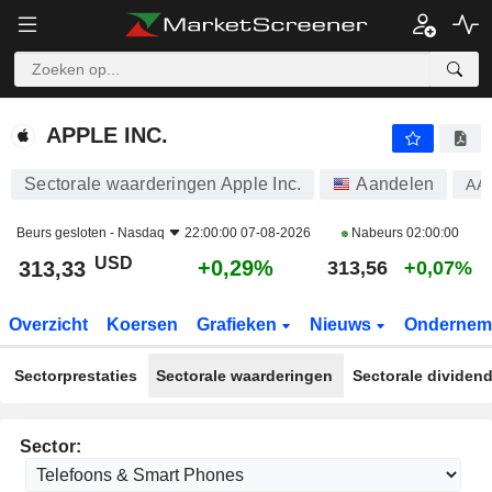
APPLE INC.
313,33
$
+0,29%
APPLE INC.
Sectorale waarderingen Apple Inc.
Aandelen
AA
Beurs gesloten -
Nasdaq
22:00:00 07-08-2026
Nabeurs
02:00:00
USD
+0,29%
313,33
313,56
+0,07%
Overzicht
Koersen
Grafieken
Nieuws
Ondernem
Sectorprestaties
Sectorale waarderingen
Sectorale dividen
Sector: