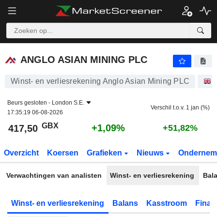
ANGLO ASIAN MINING PLC
417,50
p
+1,09%
ANGLO ASIAN MINING PLC
Winst- en verliesrekening Anglo Asian Mining PLC
Beurs gesloten -
London S.E.
Verschil t.o.v. 1 jan (%)
17:35:19 06-08-2026
GBX
+1,09%
417,50
+51,82%
Overzicht
Koersen
Grafieken
Nieuws
Ondernem
Verwachtingen van analisten
Winst- en verliesrekening
Bal
Winst- en verliesrekening
Balans
Kasstroom
Financ