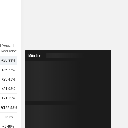
d
Verschil
aantal
koers/doel
analisten
Mijn lijst
+25,83%
46
+35,22%
58
+23,41%
45
+31,93%
35
+71,15%
43
,82
+122,53%
39
+13,3%
41
+1,49%
37