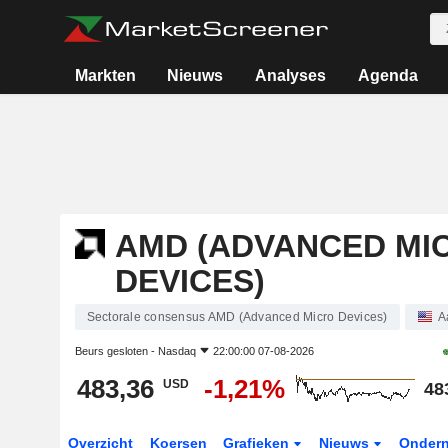
Markten
Nieuws
Analyses
Agenda
AMD (ADVANCED MI
DEVICES)
Sectorale consensus AMD (Advanced Micro Devices)
A
Beurs gesloten -
Nasdaq
22:00:00 07-08-2026
483,36
-1,21%
USD
48
Overzicht
Koersen
Grafieken
Nieuws
Onder