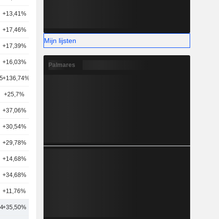
+13,41%
31
+17,46%
40
Mijn lijsten
+17,39%
30
+16,03%
30
Palmares
5
+136,74%
16
+25,7%
5
+37,06%
23
+30,54%
13
+29,78%
29
+14,68%
22
+34,68%
20
+11,76%
19
04
+35,50%
31