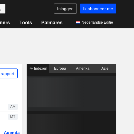
Inloggen
Ik abonneer me
ners
Tools
Palmares
Nederlandse Editie
Indexen
Europa
Amerika
Azië
rapport
AM
MT
Agenda
Sector
Derivaten
ETF's