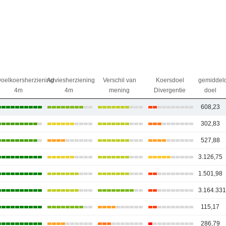
oelkoersherziening
Adviesherziening
Verschil van
Koersdoel
gemiddel
4m
4m
mening
Divergentie
doel
608,23
302,83
527,88
3.126,75
1.501,98
3.164.331
115,17
286,79