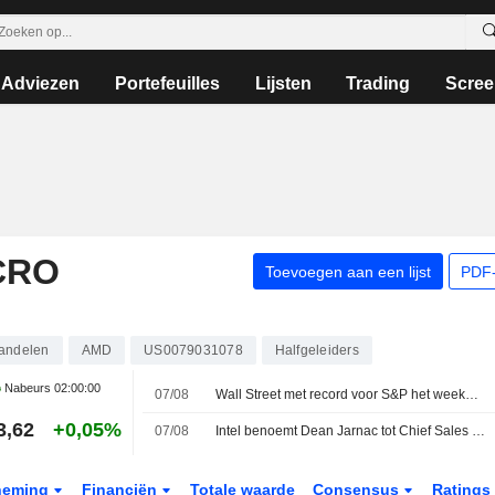
Adviezen
Portefeuilles
Lijsten
Trading
Scree
CRO
Toevoegen aan een lijst
PDF-
andelen
AMD
US0079031078
Halfgeleiders
Nabeurs
02:00:00
07/08
Wall Street met record voor S&P het weekend in
3,62
+0,05%
07/08
Intel benoemt Dean Jarnac tot Chief Sales Officer
neming
Financiën
Totale waarde
Consensus
Ratings