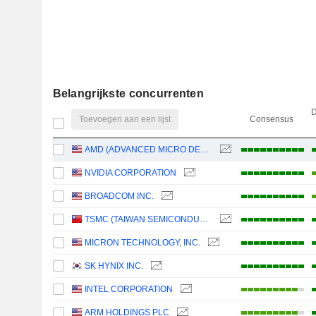
Belangrijkste concurrenten
D
Toevoegen aan een lijst
Consensus
AMD (ADVANCED MICRO DEVICES)
NVIDIA CORPORATION
BROADCOM INC.
TSMC (TAIWAN SEMICONDUCTOR MANUFACTURING COMPANY)
MICRON TECHNOLOGY, INC.
SK HYNIX INC.
INTEL CORPORATION
ARM HOLDINGS PLC