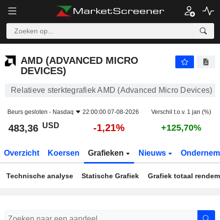
AMD (ADVANCED MICRO DEVICES)
483,36
$
-1,21%
AMD (ADVANCED MICRO
DEVICES)
Relatieve sterktegrafiek AMD (Advanced Micro Devices)
Beurs gesloten -
Nasdaq
22:00:00 07-08-2026
Verschil t.o.v. 1 jan (%)
USD
-1,21%
483,36
+125,70%
Overzicht
Koersen
Grafieken
Nieuws
Ondernem
Technische analyse
Statische Grafiek
Grafiek totaal rende