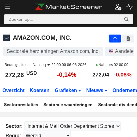
AMAZON.COM, INC.
272,26
$
-0,14%
AMAZON.COM, INC.
Sectorale herzieningen Amazon.com, Inc.
Aandelen
Beurs gesloten -
Nasdaq
22:00:00 06-08-2026
Nabeurs
02:00:00
USD
-0,14%
272,26
272,04
-0,08%
Overzicht
Koersen
Grafieken
Nieuws
Ondernem
Sectorprestaties
Sectorale waarderingen
Sectorale dividen
Sector:
Regio: