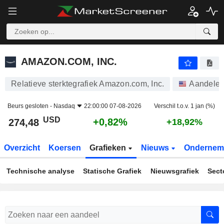
AMAZON.COM, INC.
274,48
$
+0,82%
AMAZON.COM, INC.
Relatieve sterktegrafiek Amazon.com, Inc.
Aandele
Beurs gesloten -
Nasdaq
22:00:00 07-08-2026
Verschil t.o.v. 1 jan (%)
USD
+0,82%
274,48
+18,92%
Overzicht
Koersen
Grafieken
Nieuws
Ondernem
Technische analyse
Statische Grafiek
Nieuwsgrafiek
Sect