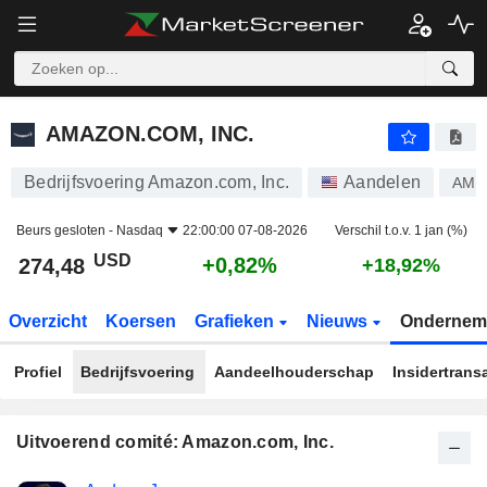
AMAZON.COM, INC.
274,48
$
+0,82%
AMAZON.COM, INC.
Bedrijfsvoering Amazon.com, Inc.
Aandelen
AMZ
Beurs gesloten -
Nasdaq
22:00:00 07-08-2026
Verschil t.o.v. 1 jan (%)
USD
+0,82%
274,48
+18,92%
Overzicht
Koersen
Grafieken
Nieuws
Ondernem
Profiel
Bedrijfsvoering
Aandeelhouderschap
Insidertrans
Uitvoerend comité: Amazon.com, Inc.
Beklede