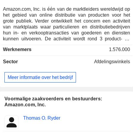
Amazon.com, Inc. is één van de marktleiders wereldwijd op
het gebied van online distributie van producten voor het
grote publiek. Verder ontwikkelt het concern een activiteit
van marktplaats waar particulieren en distributiebedrijven
hun in- en verkooptransacties van goederen en diensten
kunnen uitvoeren. De activiteit wordt rond 3 product- en
dienstenfamilies georganiseerd: - elektronische en
Werknemers
1.576.000
computerproducten: spelletjes, fototoestellen, pc's, laptops
en randapparatuur, televisietoestellen, stereotorens, spelers,
Sector
Afdelingswinkels
draadloze communicatieproducten, enz. Verder biedt
Amazon.com keuken- en tuinapparatuur, kleding,
schoonheidsproducten, enz.; - culturele producten: boeken,
Meer informatie over het bedrijf
muziekartikelen, videospelletjes en dvd's; - overige: met
name diensten op het gebied van de ontwikkeling van
interfaces en Internetapplicaties. De omzet per
inkomstenbron wordt uitgesplitst tussen de verkoop van
Voormalige zaakvoerders en bestuurders:
diensten (58,7%) en producten (41,3%). De geografische
Amazon.com, Inc.
verdeling van de omzet is als volgt: Verenigde Staten
(68,3%), Duitsland (6,4%), Verenigd Koninkrijk (6%), Japan
Beklede
Thomas O. Ryder
(4,3%) en andere (15%).
Insider
functies