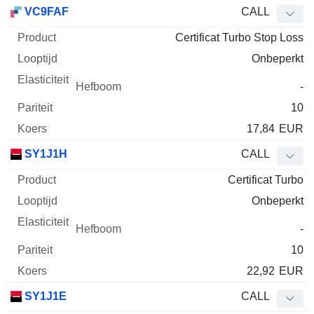
Afkorting
Type
Product
Looptijd
Elasticiteit
Hefboom
Pari
VC9FAF
CALL
Certificat Turbo Stop Loss
Onbeperkt
-
10
17,84
EUR
SY1J1H
CALL
Certificat Turbo
Onbeperkt
-
10
22,92
EUR
SY1J1E
CALL