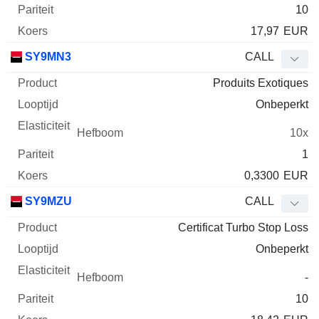
10
17,97
EUR
SY9MN3
CALL
Produits Exotiques
Onbeperkt
10x
1
0,3300
EUR
SY9MZU
CALL
Certificat Turbo Stop Loss
Onbeperkt
-
10