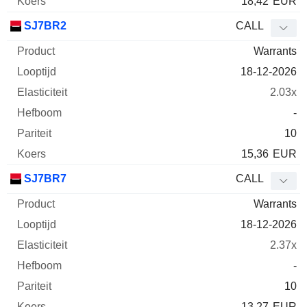
18,42
EUR
SJ7BR2
CALL
Warrants
18-12-2026
2.03x
-
10
15,36
EUR
SJ7BR7
CALL
Warrants
18-12-2026
2.37x
-
10
13,27
EUR