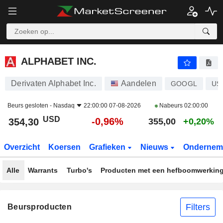
ALPHABET INC.
354,30
$
-0,96%
ALPHABET INC.
Derivaten Alphabet Inc.
Aandelen
GOOGL
US
Beurs gesloten -
Nasdaq
22:00:00 07-08-2026
Nabeurs
02:00:00
USD
-0,96%
354,30
355,00
+0,20%
Overzicht
Koersen
Grafieken
Nieuws
Ondernem
Alle
Warrants
Turbo's
Producten met een hefboomwerkin
Filters
Beursproducten