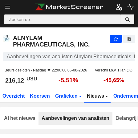
ALNYLAM PHARMACEUTICALS, INC.
216,12
$
-5,51%
ALNYLAM
PHARMACEUTICALS, INC.
Aanbevelingen van analisten Alnylam Pharmaceuticals, In
Beurs gesloten -
Nasdaq
22:00:00 06-08-2026
Verschil t.o.v. 1 jan (%)
USD
-5,51%
216,12
-45,65%
Overzicht
Koersen
Grafieken
Nieuws
Ondernem
Al het nieuws
Aanbevelingen van analisten
Belangrij