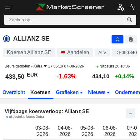
ALLIANZ SE
433,50
€
ALLIANZ SE
Koersen Allianz SE
Aandelen
ALV
DE0008404
Beurs gesloten -
Xetra
17:35:19 07-08-2026
Nabeurs
20:10:36
EUR
-1,63%
433,50
434,10
+0,14%
Overzicht
Koersen
Grafieken
Nieuws
Ondernem
Vijfdaags koersverloop: Allianz SE
uitgestelde koers Xetra
03-08-
04-08-
05-08-
06-08-
07-08
2026
2026
2026
2026
2026