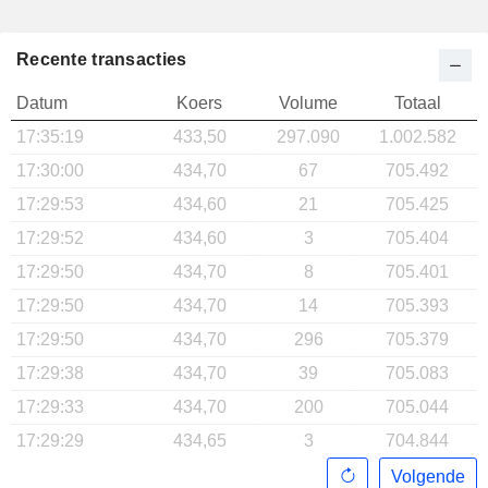
Recente transacties
Datum
Koers
Volume
Totaal
17:35:19
433,50
297.090
1.002.582
17:30:00
434,70
67
705.492
17:29:53
434,60
21
705.425
17:29:52
434,60
3
705.404
17:29:50
434,70
8
705.401
17:29:50
434,70
14
705.393
17:29:50
434,70
296
705.379
17:29:38
434,70
39
705.083
17:29:33
434,70
200
705.044
17:29:29
434,65
3
704.844
Volgende