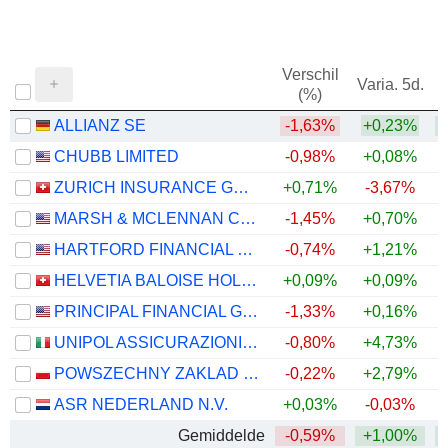
Verschil
Varia. 5d.
V
(%)
ALLIANZ SE
-1,63%
+0,23%
+
CHUBB LIMITED
-0,98%
+0,08%
+
ZURICH INSURANCE GROUP LTD
+0,71%
-3,67%
MARSH & MCLENNAN COMPANIES
-1,45%
+0,70%
HARTFORD FINANCIAL SERVICES GROUP (THE), INC.
-0,74%
+1,21%
+
HELVETIA BALOISE HOLDING AG
+0,09%
+0,09%
PRINCIPAL FINANCIAL GROUP, INC.
-1,33%
+0,16%
+
UNIPOL ASSICURAZIONI S.P.A.
-0,80%
+4,73%
+
POWSZECHNY ZAKLAD UBEZPIECZE? SPÓLKA AKCYJNA
-0,22%
+2,79%
+
ASR NEDERLAND N.V.
+0,03%
-0,03%
+
Gemiddelde
-0,59%
+1,00%
+