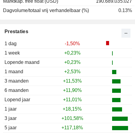
Marktkap. free float (USD)
190.689.035.027
Dagvolume/totaal vrij verhandelbaar (%)
0.13%
Prestaties
1 dag
-1,50%
1 week
+0,23%
Lopende maand
+0,23%
1 maand
+2,53%
3 maanden
+11,53%
6 maanden
+11,90%
Lopend jaar
+11,01%
1 jaar
+18,15%
3 jaar
+101,58%
5 jaar
+117,18%