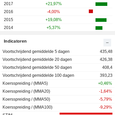
2017
+21,97%
2016
-4,00%
2015
+19,08%
2014
+5,37%
2013
+24,38%
Indicatoren
2012
+41,79%
Voortschrijdend gemiddelde 5 dagen
2011
-16,89%
435,48
Voortschrijdend gemiddelde 20 dagen
2010
+2,04%
426,38
Voortschrijdend gemiddelde 50 dagen
2009
+16,20%
408,4
Voortschrijdend gemiddelde 100 dagen
2008
-49,31%
393,23
Koersspreiding / (MMA5)
2007
-4,40%
+0,46%
Koersspreiding / (MMA20)
2006
+20,96%
-1,64%
Koersspreiding / (MMA50)
2005
+31,09%
-5,79%
Koersspreiding / (MMA100)
2004
-2,48%
-9,29%