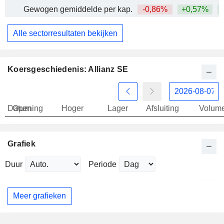
Gewogen gemiddelde per kap.
-0,86%
+0,57%
+
Alle sectorresultaten bekijken
Koersgeschiedenis: Allianz SE
Datum
Opening
Hoger
Lager
Afsluiting
Volum
Grafiek
Duur
Periode
Meer grafieken