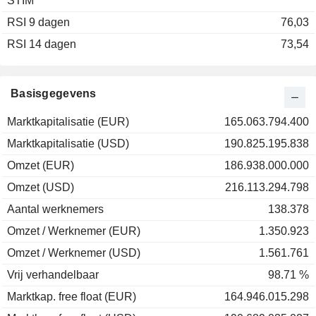
STIM
2003
+10,40%
RSI 9 dagen
2002
-65,92%
76,03
RSI 14 dagen
2001
-33,62%
73,54
2000
+20,15%
1999
+6,75%
Basisgegevens
1998
+32,68%
Marktkapitalisatie (EUR)
165.063.794.400
1997
+62,15%
Marktkapitalisatie (USD)
190.825.195.838
1996
-4,80%
Omzet (EUR)
186.938.000.000
1995
+16,43%
Omzet (USD)
216.113.294.798
1994
-13,96%
Aantal werknemers
138.378
1993
+49,90%
Omzet / Werknemer (EUR)
1.350.923
1992
-3,48%
Omzet / Werknemer (USD)
1.561.761
Vrij verhandelbaar
98.71 %
Marktkap. free float (EUR)
164.946.015.298