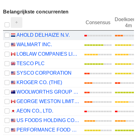
Belangrijkste concurrenten
Doelkoers
Consensus
4m
AHOLD DELHAIZE N.V.
WALMART INC.
LOBLAW COMPANIES LIMITED
TESCO PLC
SYSCO CORPORATION
KROGER CO. (THE)
WOOLWORTHS GROUP LIMITED
GEORGE WESTON LIMITED
AEON CO., LTD.
US FOODS HOLDING CORP.
PERFORMANCE FOOD GROUP COMPANY