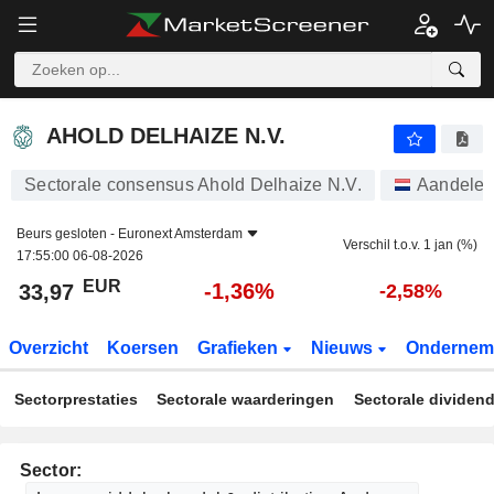
AHOLD DELHAIZE N.V.
33,97
€
-1,36%
AHOLD DELHAIZE N.V.
Sectorale consensus Ahold Delhaize N.V.
Aandele
Beurs gesloten -
Euronext Amsterdam
Verschil t.o.v. 1 jan (%)
17:55:00 06-08-2026
EUR
-1,36%
33,97
-2,58%
Overzicht
Koersen
Grafieken
Nieuws
Ondernem
Sectorprestaties
Sectorale waarderingen
Sectorale dividen
Sector: