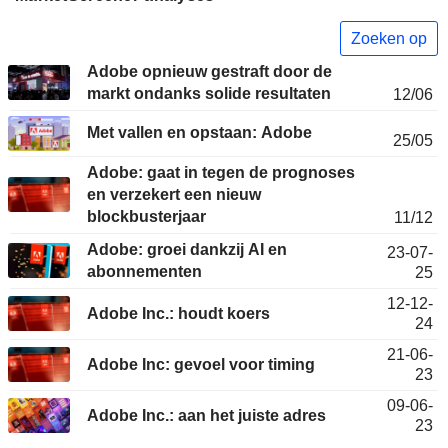
Zoeken op
Adobe opnieuw gestraft door de
markt ondanks solide resultaten
12/06
Met vallen en opstaan: Adobe
25/05
Adobe: gaat in tegen de prognoses
en verzekert een nieuw
blockbusterjaar
11/12
Adobe: groei dankzij AI en
23-07-
abonnementen
25
12-12-
Adobe Inc.: houdt koers
24
21-06-
Adobe Inc: gevoel voor timing
23
09-06-
Adobe Inc.: aan het juiste adres
23