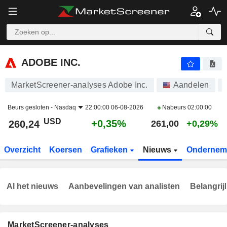
ADOBE INC.
260,24
$
+0,35%
ADOBE INC.
MarketScreener-analyses Adobe Inc.
Aandelen
Beurs gesloten -
Nasdaq
22:00:00 06-08-2026
Nabeurs
02:00:00
USD
+0,35%
260,24
261,00
+0,29%
Overzicht
Koersen
Grafieken
Nieuws
Ondernem
Al het nieuws
Aanbevelingen van analisten
Belangrij
MarketScreener-analyses