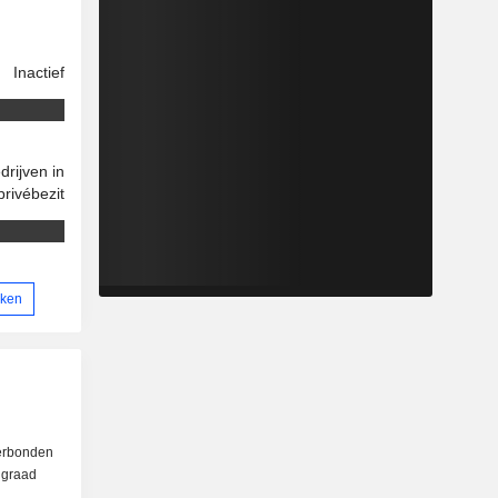
Inactief
drijven in
privébezit
jken
verbonden
e graad