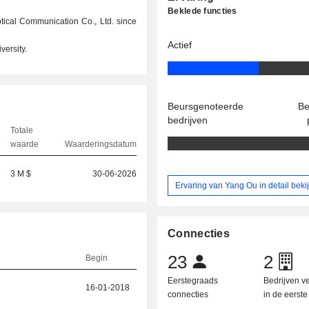
Beklede functies
cal Communication Co., Ltd. since
Actief
ersity.
Beursgenoteerde
Be
bedrijven
Totale
waarde
Waarderingsdatum
3 M $
30-06-2026
Ervaring van Yang Ou in detail beki
Connecties
23
2
Begin
Eerstegraads
Bedrijven 
16-01-2018
connecties
in de eerst