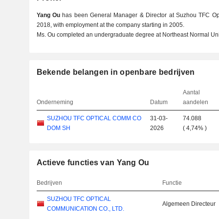
Yang Ou
has been General Manager & Director at Suzhou TFC Opti
2018, with employment at the company starting in 2005.
Ms. Ou completed an undergraduate degree at Northeast Normal Univ
Bekende belangen in openbare bedrijven
Aantal
Onderneming
Datum
aandelen
SUZHOU TFC OPTICAL COMM CO
31-03-
74.088
DOM SH
2026
(
4,74%
)
Actieve functies van Yang Ou
Bedrijven
Functie
SUZHOU TFC OPTICAL
Algemeen Directeur
COMMUNICATION CO., LTD.