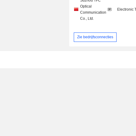
Suzhou TFC
Optical
Electronic
Communication
Co., Ltd.
Zie bedrijfsconnecties