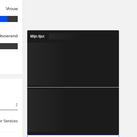
Vrouw
itvoerend
Mijn lijst
2
r Services