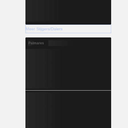
Meer Stijgers/Dalers
Palmares