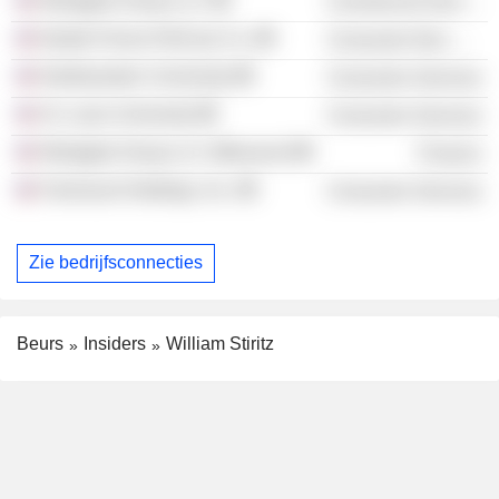
Westgate Group LLC
Commercial Services
Nestle Purina PetCare Co.
Consumer Non-Durables
Northwestern University
Consumer Services
St. Louis University
Consumer Services
Westgate Group LLC (Missouri)
Finance
Fairmount Holdings, Inc.
Consumer Services
Zie bedrijfsconnecties
Beurs
Insiders
William Stiritz