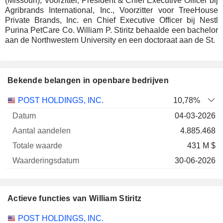
(Missouri), Voorzitter, President & Chief Executive Officer bij
Agribrands International, Inc., Voorzitter voor TreeHouse
Private Brands, Inc. en Chief Executive Officer bij Nestl
Purina PetCare Co. William P. Stiritz behaalde een bachelor
aan de Northwestern University en een doctoraat aan de St.
Bekende belangen in openbare bedrijven
Aantal
Totale
POST HOLDINGS, INC.
10,78%
Onderneming
Datum
aandelen
waarde
Waarderingsdatu
04-03-2026
4.885.468
431 M $
30-06-2026
Actieve functies van William Stiritz
Bedrijven
Functie
Begin
POST HOLDINGS, INC.