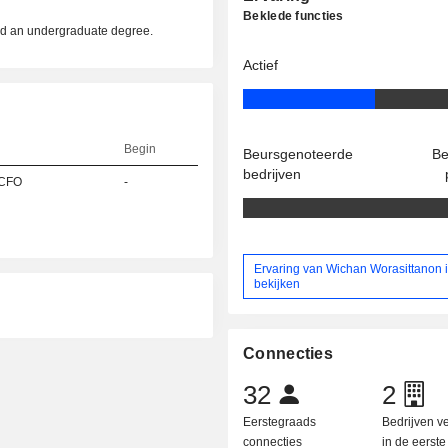
Beklede functies
d an undergraduate degree.
Actief
Begin
Beursgenoteerde
Be
bedrijven
/CFO
-
Ervaring van Wichan Worasittanon i
bekijken
Connecties
32
2
Eerstegraads
Bedrijven 
connecties
in de eerst