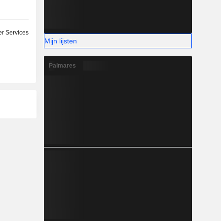
r Services
Mijn lijsten
Palmares