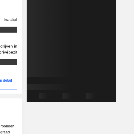
Inactief
drijven in
privébezit
n detail
verbonden
e graad