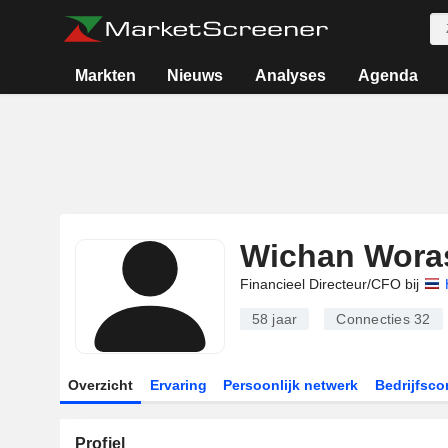
Markten
Nieuws
Analyses
Agenda
Wichan Woras
Financieel Directeur/CFO bij
58 jaar
Connecties
32
Overzicht
Ervaring
Persoonlijk netwerk
Bedrijfsco
Profiel