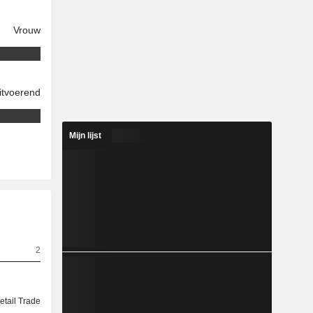
Vrouw
itvoerend
Mijn lijst
2
etail Trade