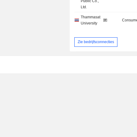
Public Co.,
Ltd.
Thammasat
Consume
University
Zie bedrijfsconnecties