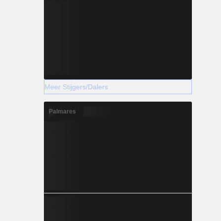
Meer Stijgers/Dalers
Palmares