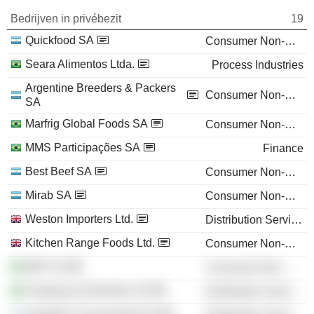
Bedrijven in privébezit
19
Quickfood SA
Consumer Non-Durables
Seara Alimentos Ltda.
Process Industries
Argentine Breeders & Packers
Consumer Non-Durables
SA
Marfrig Global Foods SA
Consumer Non-Durables
MMS Participações SA
Finance
Best Beef SA
Consumer Non-Durables
Mirab SA
Consumer Non-Durables
Weston Importers Ltd.
Distribution Services
Kitchen Range Foods Ltd.
Consumer Non-Durables
BRF SA
Consumer Non-Durables
Pampeano Alimentos SA
Distribution Services