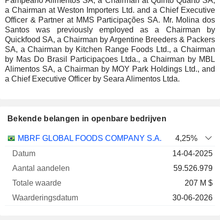
Pampeano Alimentos SA, a Chairman at Quinto Quarto SA,
a Chairman at Weston Importers Ltd. and a Chief Executive
Officer & Partner at MMS Participações SA. Mr. Molina dos
Santos was previously employed as a Chairman by
Quickfood SA, a Chairman by Argentine Breeders & Packers
SA, a Chairman by Kitchen Range Foods Ltd., a Chairman
by Mas Do Brasil Participaçoes Ltda., a Chairman by MBL
Alimentos SA, a Chairman by MOY Park Holdings Ltd., and
a Chief Executive Officer by Seara Alimentos Ltda.
Bekende belangen in openbare bedrijven
Aantal
Totale
MBRF GLOBAL FOODS COMPANY S.A.
4,25%
Onderneming
Datum
aandelen
waarde
Waarderingsdatu
14-04-2025
59.526.979
207 M $
30-06-2026