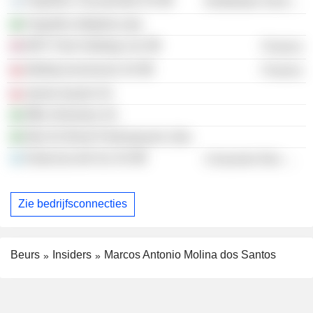
Frigorífico Tacuarembó SA
Distribution Services
Frigorífico Mabella Ltda
MOY Park Holdings Ltd.
Finance
Marfrig Inversiones SA
Finance
Quinto Quarto SA
MBL Alimentos SA
Mas Do Brasil Participaçoes Ltda.
Estancias del Sur SA
Consumer Non-Durables
Zie bedrijfsconnecties
Beurs
Insiders
Marcos Antonio Molina dos Santos