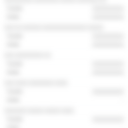
░░░░░░░░░░
░░░░░░░░░░
░░░ ░░ ░░░░░░ ░░░░░░░░░░░░░░ ░░░░░
░░░░░░░░░░
░░░░░░░░░░
░░░ ░░░░░░░░░ ░░
░░░░░░░░░░
░░░░░░░░░░
░░░ ░░░░ ░░░░░░░░ ░░░░
░░░░░░░░░░
-
░░░░░░░ ░░░░░ ░░░░░ ░░░░
░░░░░░░░░░
-