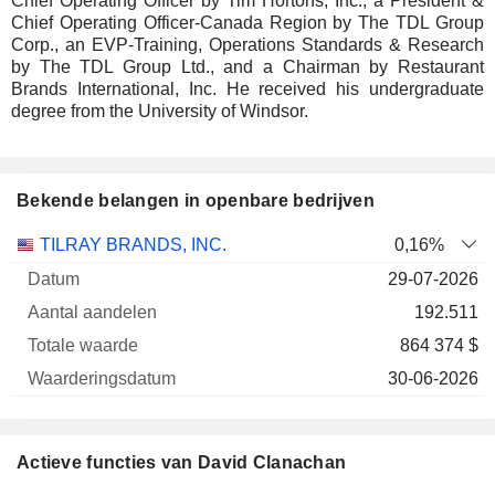
Chief Operating Officer by Tim Hortons, Inc., a President &
Chief Operating Officer-Canada Region by The TDL Group
Corp., an EVP-Training, Operations Standards & Research
by The TDL Group Ltd., and a Chairman by Restaurant
Brands International, Inc. He received his undergraduate
degree from the University of Windsor.
Bekende belangen in openbare bedrijven
Aantal
Totale
TILRAY BRANDS, INC.
0,16%
Onderneming
Datum
aandelen
waarde
Waarderingsdatu
29-07-2026
192.511
864 374 $
30-06-2026
Actieve functies van David Clanachan