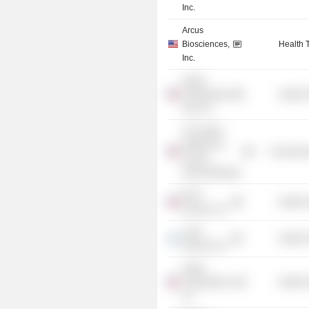
Inc.
Arcus
Biosciences,
Health 
Inc.
Tango
Therapeutics
Health 
Sub, Inc.
The Parker
Institute For
Commercia
Cancer
Immunotherapy
PACT
Health 
Pharma, Inc.
Lutris
Health 
Pharma Ltd.
Tango
Therapeutics,
Health 
Inc.