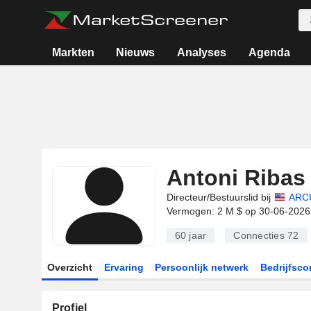
Markten
Nieuws
Analyses
Agenda
Antoni Ribas
Directeur/Bestuurslid bij
ARCU
Vermogen: 2 M $ op 30-06-2026
60 jaar
Connecties
72
Overzicht
Ervaring
Persoonlijk netwerk
Bedrijfsco
Profiel