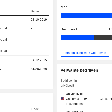
Man
Begin
28-10-2019
ncipal
-
Besturend
U
ncipal
-
ncipal
-
Persoonlijk netwerk weergeven
14-12-2015
r
01-06-2020
Verwante bedrijven
Bedrijven in
privébezit
University of
California,
Consume
Los Angeles
Einde