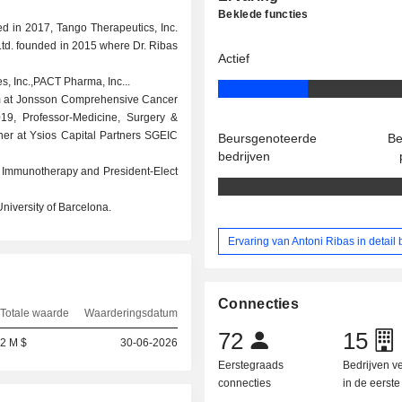
Beklede functies
ed in 2017, Tango Therapeutics, Inc.
Ltd. founded in 2015 where Dr. Ribas
Actief
s, Inc.,PACT Pharma, Inc...
am at Jonsson Comprehensive Cancer
019, Professor-Medicine, Surgery &
tner at Ysios Capital Partners SGEIC
Beursgenoteerde
Be
bedrijven
er Immunotherapy and President-Elect
niversity of Barcelona.
Ervaring van Antoni Ribas in detail 
Connecties
Totale waarde
Waarderingsdatum
72
15
2 M $
30-06-2026
Eerstegraads
Bedrijven 
connecties
in de eerst