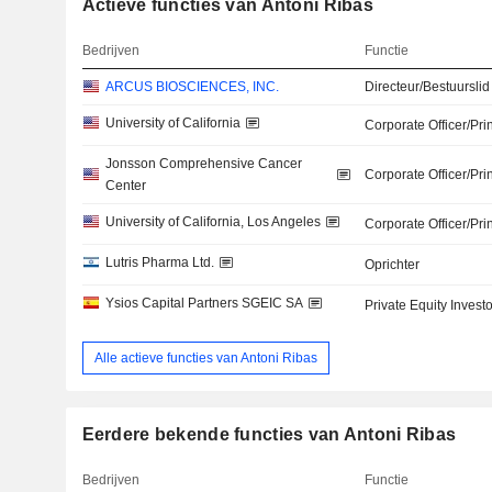
Actieve functies van Antoni Ribas
Bedrijven
Functie
ARCUS BIOSCIENCES, INC.
Directeur/Bestuurslid
University of California
Corporate Officer/Pri
Jonsson Comprehensive Cancer
Corporate Officer/Pri
Center
University of California, Los Angeles
Corporate Officer/Pri
Lutris Pharma Ltd.
Oprichter
Ysios Capital Partners SGEIC SA
Private Equity Investo
Alle actieve functies van Antoni Ribas
Eerdere bekende functies van Antoni Ribas
Bedrijven
Functie