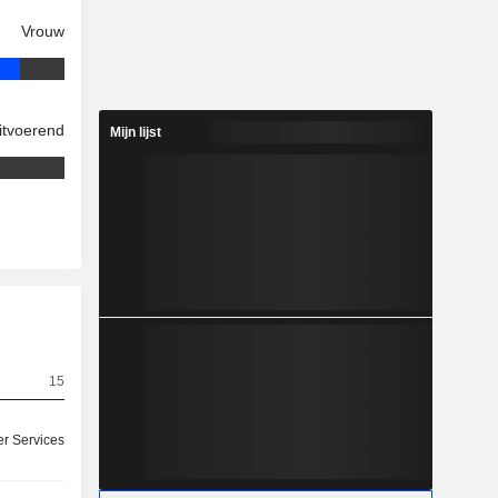
Vrouw
itvoerend
Mijn lijst
15
r Services