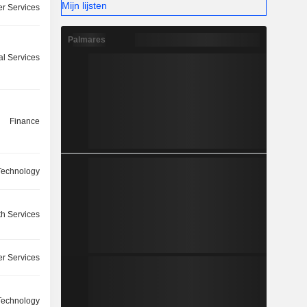
Mijn lijsten
r Services
Palmares
l Services
Finance
Technology
th Services
r Services
Technology