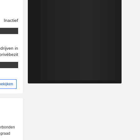
Inactief
drijven in
privébezit
bekijken
verbonden
e graad