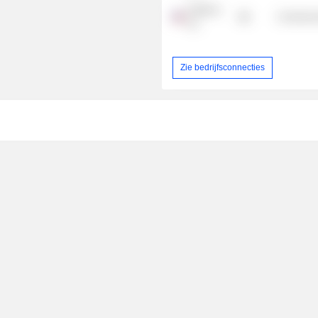
Kalthera,
Commercia
Inc.
Zie bedrijfsconnecties