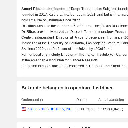
Antoni Ribas
is the founder of Tango Therapeutics Sub, Inc. found
founded in 2017, Kalthera, Inc. founded in 2021, and Lutris Pharma 
holds the title of Chairman since 2022.
Dr. Ribas was also the founder of Kite Pharma, Inc.,Flexus Bioscience
Dr. Ribas previously served as Director-Tumor Immunology Progr
Center, Independent Director at Arcus Biosciences, Inc. since 2
Molecular at the University of California, Los Angeles, Venture Par
SA since 2020, and Professor at the University of California.
Former positions include Director at The Parker Institute For Canc
at the American Association for Cancer Research.
Education includes doctorates conferred in 1990 and 1997 from the U
Bekende belangen in openbare bedrijven
Onderneming
Datum
Aantal aandelen
ARCUS BIOSCIENCES, INC.
11-06-2026
52.853
(
0,04%
)