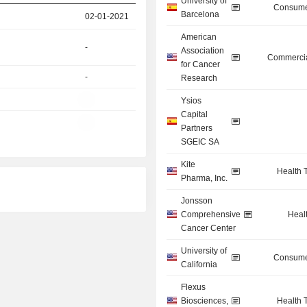
University of
Consume
Barcelona
02-01-2021
American
-
Association
Commercia
for Cancer
-
Research
-
Ysios
Capital
-
Partners
SGEIC SA
Kite
Health 
Pharma, Inc.
Jonsson
Comprehensive
Heal
Cancer Center
University of
Consume
California
Flexus
Biosciences,
Health 