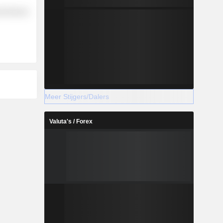
l Services
Meer Stijgers/Dalers
Valuta's / Forex