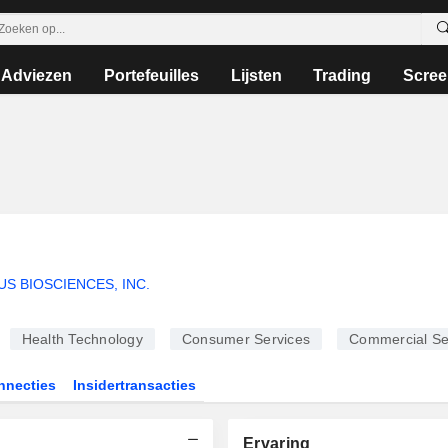
Adviezen
Portefeuilles
Lijsten
Trading
Scree
S BIOSCIENCES, INC.
Health Technology
Consumer Services
Commercial Se
nnecties
Insidertransacties
Ervaring