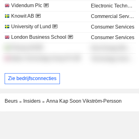
Videndum Plc
Electronic Technology
Knowit AB
Commercial Services
University of Lund
Consumer Services
London Business School
Consumer Services
Plannja AB
Non-Energy Minerals
Bytes Technology Group Plc
Technology Services
Zie bedrijfsconnecties
Beurs
Insiders
Anna Kap Soon Vikström-Persson