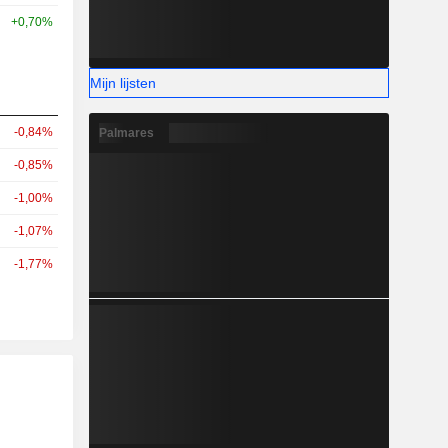
+0,70%
Mijn lijsten
-0,84%
Palmares
-0,85%
-1,00%
-1,07%
-1,77%