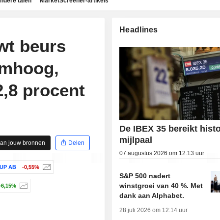
ndere talen
MarketScreener-artikels
Headlines
wt beurs
omhoog,
2,8 procent
De IBEX 35 bereikt hist
mijlpaal
aan jouw bronnen
Delen
07 augustus 2026 om 12:13 uur
UP AB
-0,55%
S&P 500 nadert
winstgroei van 40 %. Met
+6,15%
dank aan Alphabet.
28 juli 2026 om 12:14 uur