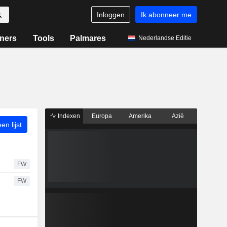
Inloggen
Ik abonneer me
ners
Tools
Palmares
Nederlandse Editie
Indexen
Europa
Amerika
Azië
n lijst
FW
FW