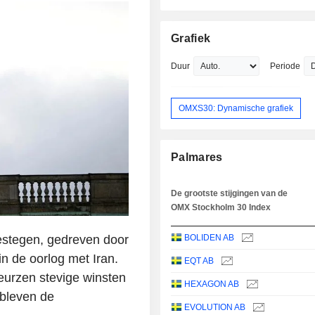
Grafiek
Duur
Periode
OMXS30: Dynamische grafiek
Palmares
De grootste stijgingen van de
OMX Stockholm 30 Index
estegen, gedreven door
BOLIDEN AB
n de oorlog met Iran.
EQT AB
eurzen stevige winsten
HEXAGON AB
 bleven de
EVOLUTION AB