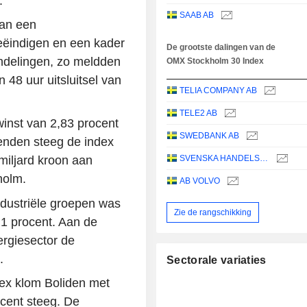
.
SAAB AB
ran een
beëindigen en een kader
De grootste dalingen van de
ndelingen, zo meldden
OMX Stockholm 30 Index
48 uur uitsluitsel van
TELIA COMPANY AB
TELE2 AB
inst van 2,83 procent
SWEDBANK AB
enden steeg de index
miljard kroon aan
SVENSKA HANDELSBANKEN AB
holm.
AB VOLVO
ndustriële groepen was
Zie de rangschikking
,1 procent. Aan de
rgiesector de
.
Sectorale variaties
x klom Boliden met
ocent steeg. De