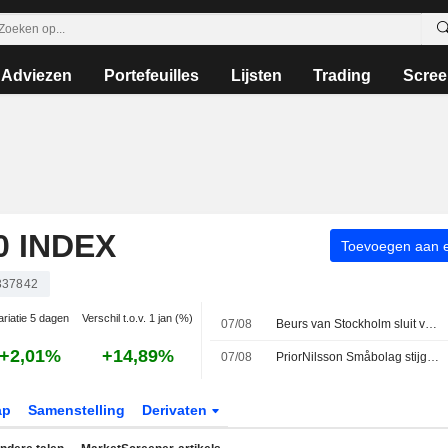
Adviezen
Portefeuilles
Lijsten
Trading
Scree
 INDEX
Toevoegen aan ee
337842
ariatie 5 dagen
Verschil t.o.v. 1 jan (%)
07/08
Beurs van Stockholm sluit vrijdag in de min - Lundin Gold veert op na rapport
+2,01%
+14,89%
07/08
PriorNilsson Småbolag stijgt 1,23 % in juli - posities in Bure, AQ Group en Altra Fastigheter uitgebreid
ap
Samenstelling
Derivaten