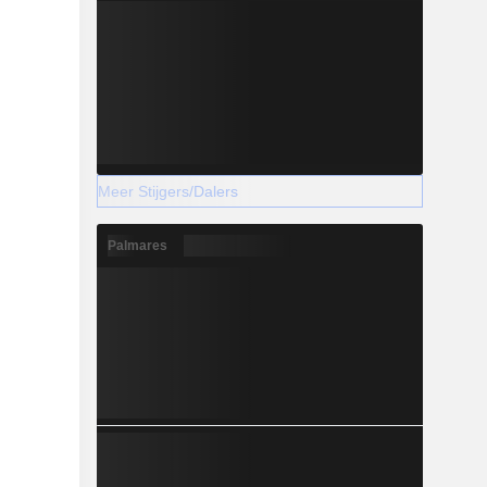
Meer Stijgers/Dalers
Palmares