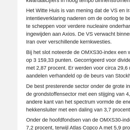
kwartaalcijfers in hoog tempo binnenstromen
Het Witte Huis is van mening dat de VS en I
intentieverklaring naderen om de oorlog te 
te scheppen voor verdere nucleaire onderha
ingewijden aan Axios. De VS verwacht binnen 
Iran over verschillende kernkwesties.
Bij het slot noteerde de OMXS30-index een w
op 3 159,33 punten. Gecorrigeerd voor divid
met 2,87 procent. Er werden voor circa 29,6 
aandelen verhandeld op de beurs van Stock
De best presterende sector onder de grote i
de grondstoffensector met een stijging van 4
andere kant van het spectrum vormde de ene
hekkensluiter met een daling van 3,7 procent
Onder de hoofdfondsen van de OMXS30-inde
7,2 procent, terwijl Atlas Copco A met 5,9 pr