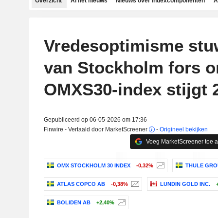
Overzicht
Al het nieuws
Nieuws over indexcomponenten
A
Vredesoptimisme stu
van Stockholm fors 
OMXS30-index stijgt 
Gepubliceerd op 06-05-2026 om 17:36
Finwire - Vertaald door MarketScreener
-
Origineel bekijken
Voeg MarketScreener toe 
OMX STOCKHOLM 30 INDEX
-0,32%
THULE GRO
ATLAS COPCO AB
-0,38%
LUNDIN GOLD INC.
BOLIDEN AB
+2,40%