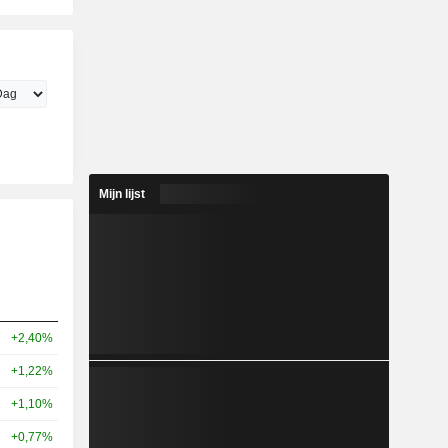
Mijn lijst
+2,40%
+1,22%
+1,10%
+0,77%