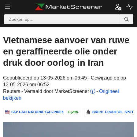
Vietnamese aanvoer van ruwe
en geraffineerde olie onder
druk door oorlog in Iran
Gepubliceerd op 13-05-2026 om 06:45 - Gewijzigd op op
13-05-2026 om 06:52
Reuters - Vertaald door MarketScreener
-
Origineel
bekijken
S&P GSCI NATURAL GAS INDEX
+1,28%
BRENT CRUDE OIL SPOT