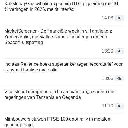
KazMunayGaz wil olie-export via BTC-pijpleiding met 31
% verhogen in 2026, meldt Interfax
14:03
RE
MarketScreener - De financiële week in vijf grafieken:
Yenterventie, meevallers voor raffinaderijen en een
SpaceX-uitspatting
13:20
RE
Indiaas Reliance boekt supertanker tegen recordtarief voor
transport Iraakse ruwe olie
13:06
RE
Vitol steunt energiehub in haven van Tanga samen met
regeringen van Tanzania en Oeganda
11:10
RE
Mijnbouwers stuwen FTSE 100 door rally in metalen;
goudprijs stijgt