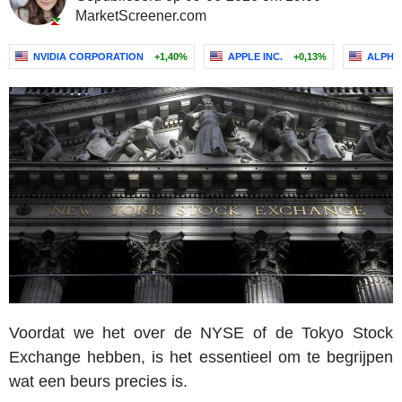
MarketScreener.com
NVIDIA CORPORATION
+1,40%
APPLE INC.
+0,13%
ALPHA
Voordat we het over de NYSE of de Tokyo Stock
Exchange hebben, is het essentieel om te begrijpen
wat een beurs precies is.