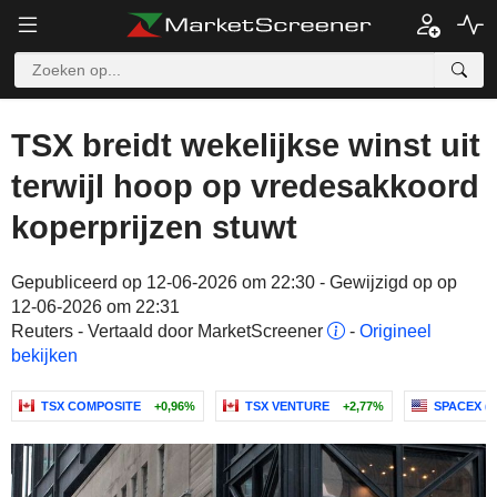
TSX breidt wekelijkse winst uit
terwijl hoop op vredesakkoord
koperprijzen stuwt
Gepubliceerd op 12-06-2026 om 22:30 - Gewijzigd op op
12-06-2026 om 22:31
Reuters - Vertaald door MarketScreener
-
Origineel
bekijken
TSX COMPOSITE
+0,96%
TSX VENTURE
+2,77%
SPACEX (