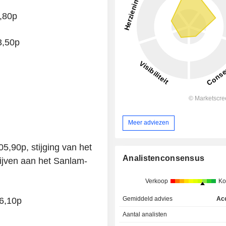
,80p
3,50p
Meer adviezen
,90p, stijging van het
Analistenconsensus
ijven aan het Sanlam-
Verkoop
Ko
Gemiddeld advies
Ac
6,10p
Aantal analisten