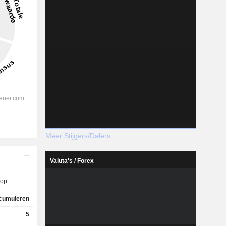
Meer Stijgers/Dalers
Valuta's / Forex
op
cumuleren
5