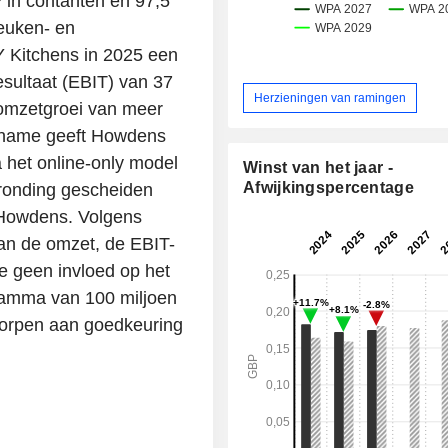
 in contanten en 97,5
euken- en
Y Kitchens in 2025 een
sultaat (EBIT) van 37
Herzieningen van ramingen
 omzetgroei van meer
ername geeft Howdens
 het online-only model
Winst van het jaar -
Afwijkingspercentage
afronding gescheiden
n Howdens. Volgens
aan de omzet, de EBIT-
e geen invloed op het
amma van 100 miljoen
worpen aan goedkeuring