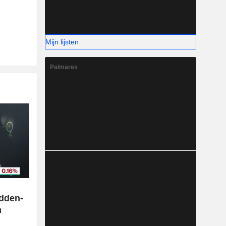
Mijn lijsten
Palmares
n
idden-
n