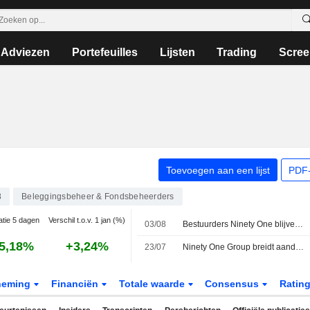
Adviezen
Portefeuilles
Lijsten
Trading
Scree
Toevoegen aan een lijst
PDF-
8
Beleggingsbeheer & Fondsbeheerders
atie 5 dagen
Verschil t.o.v. 1 jan (%)
03/08
Bestuurders Ninety One blijven aandelen inkopen
5,18%
+3,24%
23/07
Ninety One Group breidt aandeleninkoopprogramma uit naar beurs van Johannesburg
neming
Financiën
Totale waarde
Consensus
Ratin