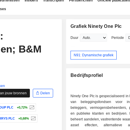
beurtenissen
Insiders
Transcripten
Persberichten
Officiële publicaties
yses
Grafiek Ninety One Plc
:
Duur
Periode
den; B&M
N91: Dynamische grafiek
Bedrijfsprofiel
ken
aan jouw bronnen
Delen
Ninety One Plc is gespecialiseerd in
van beleggingsfondsen voor inst
OUP PLC
+0,72%
beleggers, vermogensbeheerders, pa
en publieke klanten en bedrijven. H
RRYS PLC
+0,68%
beheert aandelen, vastrentende waar
asset effecten, alternatieve 