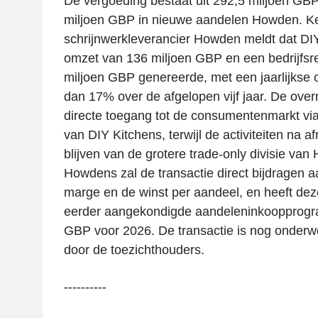
De vergoeding bestaat uit 292,5 miljoen GBP
miljoen GBP in nieuwe aandelen Howden. K
schrijnwerkleverancier Howden meldt dat DI
omzet van 136 miljoen GBP en een bedrijfsre
miljoen GBP genereerde, met een jaarlijkse
dan 17% over de afgelopen vijf jaar. De ov
directe toegang tot de consumentenmarkt via
van DIY Kitchens, terwijl de activiteiten na 
blijven van de grotere trade-only divisie va
Howdens zal de transactie direct bijdragen 
marge en de winst per aandeel, en heeft dez
eerder aangekondigde aandeleninkoopprogr
GBP voor 2026. De transactie is nog onder
door de toezichthouders.
----------