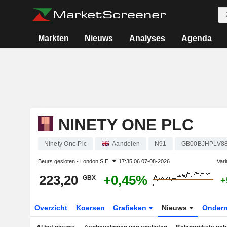
Markten
Nieuws
Analyses
Agenda
NINETY ONE PLC
Ninety One Plc
Aandelen
N91
GB00BJHPLV8
Beurs gesloten -
London S.E.
17:35:06 07-08-2026
Vari
223,20
+0,45%
GBX
+
Overzicht
Koersen
Grafieken
Nieuws
Onder