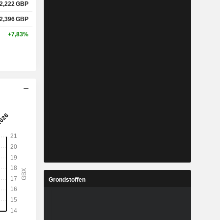
2,222
GBP
2,396
GBP
+7,83%
Grondstoffen