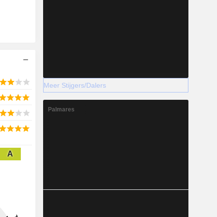
Meer Stijgers/Dalers
Palmares
A