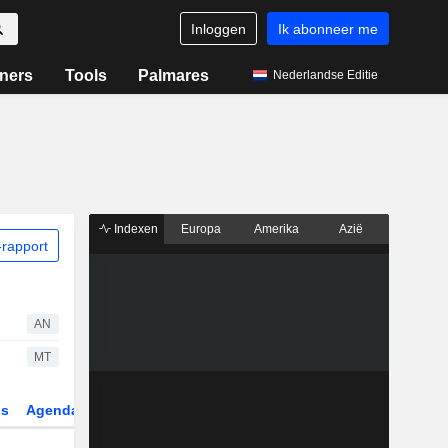
Inloggen
Ik abonneer me
ners
Tools
Palmares
Nederlandse Editie
Indexen
Europa
Amerika
Azië
rapport
AN
MT
gs
Agenda
Sector
Derivaten
ETF's