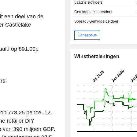
Laatste slotkoers
Gemiddelde koersdoel
t een deel van de
Spread / Gemiddelde doel
er Castlelake
Consensus
daald op 891,00p
Winstherzieningen
rs:
op 778,25 pence, 12-
e retailer DIY
 van 390 miljoen GBP.