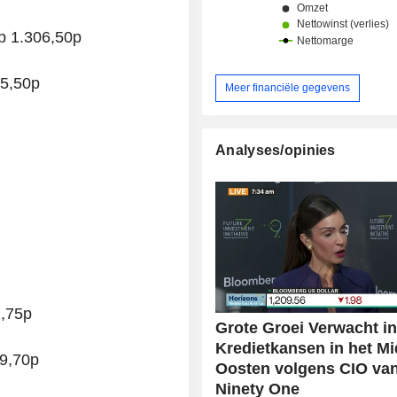
p 1.306,50p
85,50p
Meer financiële gegevens
Analyses/opinies
2,75p
Grote Groei Verwacht i
Kredietkansen in het M
49,70p
Oosten volgens CIO va
Ninety One