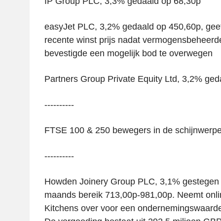
IP Group PLC, 3,3% gedaald op 68,30p
easyJet PLC, 3,2% gedaald op 450,60p, geef
recente winst prijs nadat vermogensbeheerd
bevestigde een mogelijk bod te overwegen
Partners Group Private Equity Ltd, 3,2% ge
----------
FTSE 100 & 250 bewegers in de schijnwerpe
----------
Howden Joinery Group PLC, 3,1% gestegen 
maands bereik 713,00p-981,00p. Neemt onlin
Kitchens over voor een ondernemingswaarde