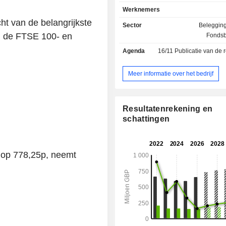
beleggingsfondsen. Eind maart 2025 had de
Werknemers
groep 130,8 miljard GBP aan activa i
ht van de belangrijkste
Sector
Beleggin
an de FTSE 100- en
Fonds
Agenda
16/11
Publicatie van de resultat
Meer informatie over het bedrijf
Resultatenrekening en
schattingen
op 778,25p, neemt