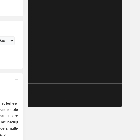
 het beheer
itutionele
rticuliere
et bedrijf
den, multi-
activa en