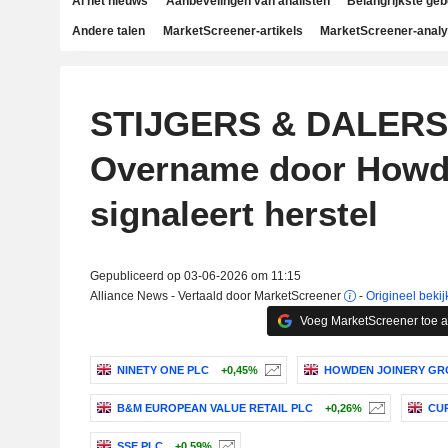
Al het nieuws
Aanbevelingen van analisten
Belangrijkste ge
Andere talen
MarketScreener-artikels
MarketScreener-anal
STIJGERS & DALERS
Overname door How
signaleert herstel
Gepubliceerd op 03-06-2026 om 11:15
Alliance News - Vertaald door MarketScreener
-
Origineel bekij
Voeg MarketScreener toe 
NINETY ONE PLC
+0,45%
HOWDEN JOINERY GR
B&M EUROPEAN VALUE RETAIL PLC
+0,26%
CU
SSE PLC
+0,59%