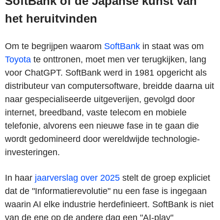
SoftBank of de Japanse kunst van
het heruitvinden
Om te begrijpen waarom
SoftBank
in staat was om
Toyota
te onttronen, moet men ver terugkijken, lang
voor ChatGPT. SoftBank werd in 1981 opgericht als
distributeur van computersoftware, breidde daarna uit
naar gespecialiseerde uitgeverijen, gevolgd door
internet, breedband, vaste telecom en mobiele
telefonie, alvorens een nieuwe fase in te gaan die
wordt gedomineerd door wereldwijde technologie-
investeringen.
In haar
jaarverslag over 2025
stelt de groep expliciet
dat de "Informatierevolutie" nu een fase is ingegaan
waarin AI elke industrie herdefinieert. SoftBank is niet
van de ene op de andere dag een "AI-play"