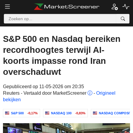
S&P 500 en Nasdaq bereiken
recordhoogtes terwijl AI-
koorts impasse rond Iran
overschaduwt
Gepubliceerd op 11-05-2026 om 20:35
Reuters - Vertaald door MarketScreener
-
Origineel
bekijken
S&P 500
-0,17%
NASDAQ 100
-0,83%
NASDAQ COMPOSIT