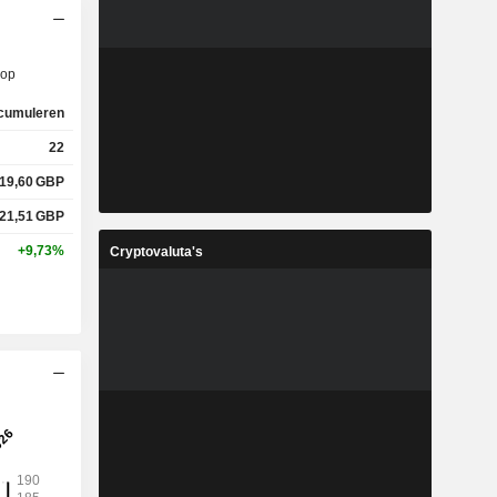
op
cumuleren
22
19,60
GBP
21,51
GBP
+9,73%
Cryptovaluta's