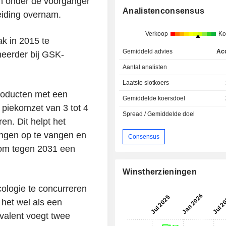
on onder de voorganger
Analistenconsensus
eiding overnam.
Verkoop
Ko
k in 2015 te
Gemiddeld advies
Ac
heerder bij GSK-
Aantal analisten
Laatste slotkoers
producten met een
Gemiddelde koersdoel
 piekomzet van 3 tot 4
Spread / Gemiddelde doel
n. Dit helpt het
lingen op te vangen en
Consensus
f om tegen 2031 een
Winstherzieningen
cologie te concurreren
het wel als een
valent voegt twee