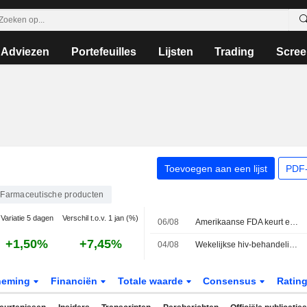
Adviezen
Portefeuilles
Lijsten
Trading
Scree
Toevoegen aan een lijst
PDF-
Farmaceutische producten
Variatie 5 dagen
Verschil t.o.v. 1 jan (%)
06/08
Amerikaanse FDA keurt eerste mRNA-griepprik van Moderna goed
+1,50%
+7,45%
04/08
Wekelijkse hiv-behandeling van Merck is 'interessant', aldus UBS
neming
Financiën
Totale waarde
Consensus
Ratin