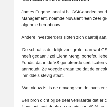
James Eugene, analist bij GSK-aandeelhoud
Management, noemde Nuvalent 'een zeer gro
algehele heropbouw.
Andere investeerders sloten zich daarbij aan
'De schaal is duidelijk veel groter dan wat G
heeft gedaan,' zei Elena Meng, portefeuillebe
Funds, dat in de VS genoteerde certificate
aanhoudt. Ze voegde eraan toe dat de oncolo
inmiddels stevig staat.
'Wat nieuw is, is de omvang van de investerin
Een bron dicht bij de deal verklaarde dat er 
Nuvalent, wat deels de premie van 40 % ten 