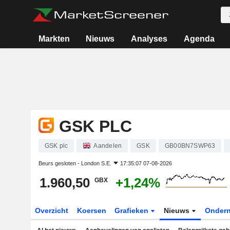
Markten
Nieuws
Analyses
Agenda
GSK PLC
GSK plc
Aandelen
GSK
GB00BN7SWP63
Beurs gesloten -
London S.E.
17:35:07 07-08-2026
1.960,50
+1,24%
GBX
Overzicht
Koersen
Grafieken
Nieuws
Onder