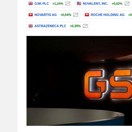
GSK PLC
+1,24%
NUVALENT, INC.
+0,02%
NOVARTIS AG
+0,64%
ROCHE HOLDING AG
+0
ASTRAZENECA PLC
+0,39%