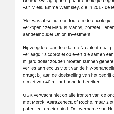
De koerswijziging terug naar oncologie beg
van Miels, Emma Walmsley, die in 2017 de l
'Het was absoluut een fout om de oncologieta
verkopen,' zei Markus Manns, portefeuillebe
aandeelhouder Union Investment.
Hij voegde eraan toe dat de Nuvalent-deal 
verlaagd risicoprofiel oplevert die samen een
miljard dollar zouden moeten kunnen generere
verlies aan exclusiviteit van de hiv-behande
draagt bij aan de doelstelling van het bedrij
omzet van 40 miljard pond te bereiken.
GSK verwacht niet op alle fronten van de on
met Merck, AstraZeneca of Roche, maar ziet 
potentieel groeigebied. De overname van Nu