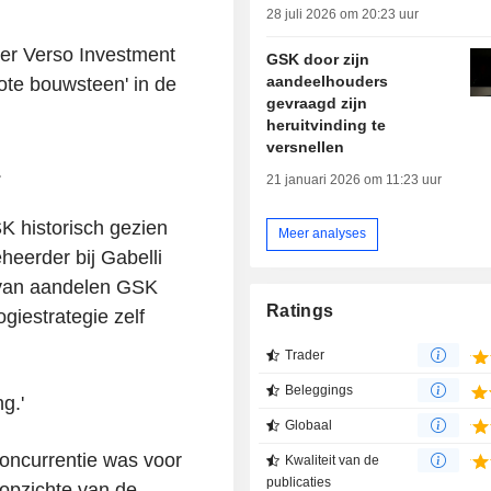
28 juli 2026 om 20:23 uur
er Verso Investment
GSK door zijn
aandeelhouders
te bouwsteen' in de
gevraagd zijn
heruitvinding te
versnellen
.
21 januari 2026 om 11:23 uur
SK historisch gezien
Meer analyses
heerder bij Gabelli
n van aandelen GSK
Ratings
giestrategie zelf
Trader
Beleggings
g.'
Globaal
concurrentie was voor
Kwaliteit van de
publicaties
opzichte van de