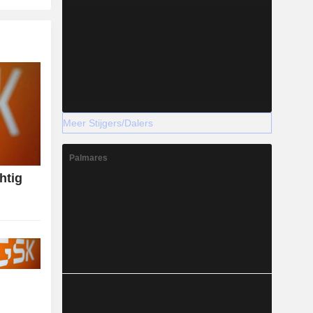
Meer Stijgers/Dalers
Palmares
htig