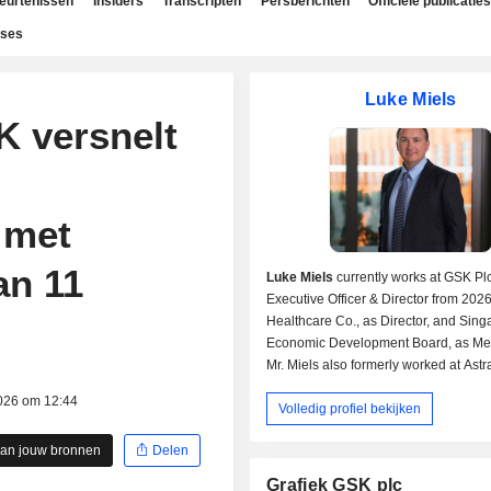
beurtenissen
Insiders
Transcripten
Persberichten
Officiële publicaties
yses
Luke Miels
K versnelt
 met
an 11
Luke Miels
currently works at GSK Plc
Executive Officer & Director from 2026
Healthcare Co., as Director, and Sin
Economic Development Board, as Me
Mr. Miels also formerly worked at Ast
PLC, as Executive VP-Global Portfoli
026 om 12:44
Volledig profiel bekijken
Strategy and Roche Pharmaceuticals, 
Regional VP-Asia Pacific & Pharmace
aan jouw bronnen
Delen
Division.
Mr. Miels received his Masters Busin
Grafiek GSK plc