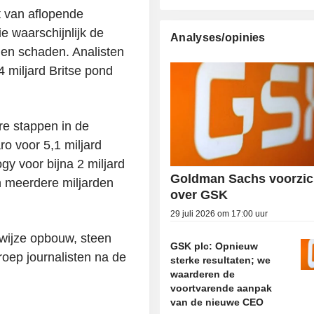
 van aflopende
e waarschijnlijk de
Analyses/opinies
llen schaden. Analisten
 miljard Britse pond
re stappen in de
o voor 5,1 miljard
gy voor bijna 2 miljard
Goldman Sachs voorzic
an meerdere miljarden
over GSK
29 juli 2026 om 17:00 uur
ewijze opbouw, steen
GSK plc: Opnieuw
roep journalisten na de
sterke resultaten; we
waarderen de
voortvarende aanpak
van de nieuwe CEO