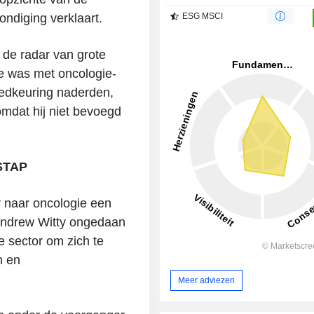
ondiging verklaart.
ESG MSCI
 de radar van grote
e was met oncologie-
oedkeuring naderden,
omdat hij niet bevoegd
STAP
 naar oncologie een
Andrew Witty ongedaan
e sector om zich te
n en
Meer adviezen