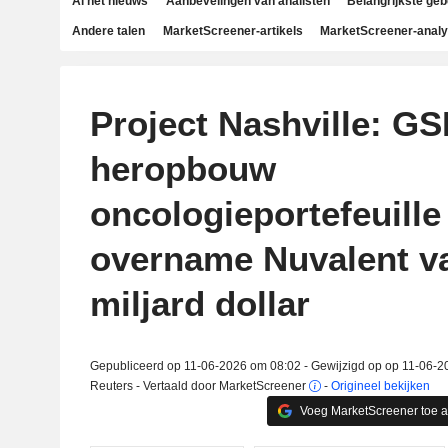
Al het nieuws
Aanbevelingen van analisten
Belangrijkste ge
Andere talen
MarketScreener-artikels
MarketScreener-anal
Project Nashville: GS
heropbouw
oncologieportefeuille
overname Nuvalent v
miljard dollar
Gepubliceerd op 11-06-2026 om 08:02 - Gewijzigd op op 11-06-2
Reuters - Vertaald door MarketScreener
-
Origineel bekijken
Voeg MarketScreener toe 