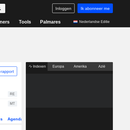
Inloggen
Ik abonneer me
ners
Tools
Palmares
Nederlandse Editie
Indexen
Europa
Amerika
Azië
rapport
RE
MT
gs
Agenda
Sector
Derivaten
ETF's