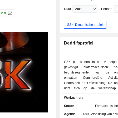
degree from Macquarie University an
undergraduate degree from Flinders U
Duur
Periode
,71%
GSK: Dynamische grafiek
Bedrijfsprofiel
GSK plc is een in het Verenigd 
gevestigd biofarmaceutisch be
bedrijfssegmenten van de ond
omvatten Commerciële Activit
Onderzoek en Ontwikkeling. De o
richt zich op de wetenschap
immuunsysteem en geava
Werknemers
technologieën, en investeert
kerngebieden: ademhalingsaand
Sector
Farmaceutische
immunologie en ontstekingen; onco
Agenda
13/08
Afsplitsing van dividend
humaan immunodeficiëntievirus