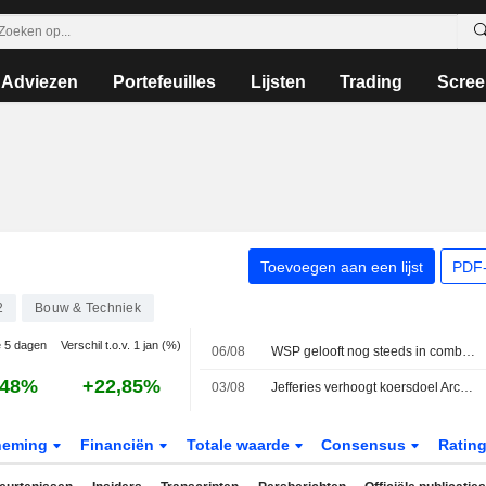
Adviezen
Portefeuilles
Lijsten
Trading
Scree
Toevoegen aan een lijst
PDF-
2
Bouw & Techniek
e 5 dagen
Verschil t.o.v. 1 jan (%)
06/08
WSP gelooft nog steeds in combinatie met Arcadis
,48%
+22,85%
03/08
Jefferies verhoogt koersdoel Arcadis
neming
Financiën
Totale waarde
Consensus
Ratin