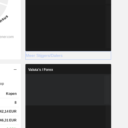
Meer Stijgers/Dalers
Valuta's / Forex
op
Kopen
8
42,14
EUR
46,31
EUR