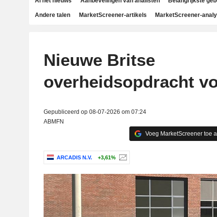
Al het nieuws
Aanbevelingen van analisten
Belangrijkste ge
Andere talen
MarketScreener-artikels
MarketScreener-anal
Nieuwe Britse
overheidsopdracht vo
Gepubliceerd op 08-07-2026 om 07:24
ABMFN
Voeg MarketScreener toe 
ARCADIS N.V.
+3,61%