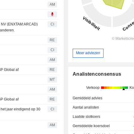
AM
dis NV (ENXTAM:ARCAD)
CI
n anderen.
RE
CI
Meer adviezen
AM
SP Global af
RE
Analistenconsensus
MT
Verkoop
Ko
AM
Gemiddeld advies
SP Global af
RE
Aantal analisten
n het jaar eindigend op 30
CI
Laatste slotkoers
AM
Gemiddelde koersdoel