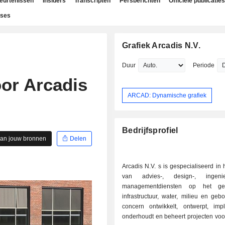
beurtenissen
Insiders
Transcripten
Persberichten
Officiële publicaties
yses
Grafiek Arcadis N.V.
Duur
Periode
or Arcadis
ARCAD: Dynamische grafiek
Bedrijfsprofiel
aan jouw bronnen
Delen
Arcadis N.V. s is gespecialiseerd in 
van advies-, design-, ingeni
managementdiensten op het ge
infrastructuur, water, milieu en ge
concern ontwikkelt, ontwerpt, impl
onderhoudt en beheert projecten voo