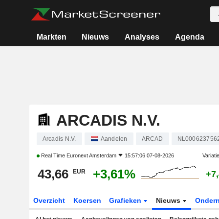
Markten
Nieuws
Analyses
Agenda
ARCADIS N.V.
Arcadis N.V.
Aandelen
ARCAD
NL000623756
Real Time
Euronext Amsterdam
15:57:06 07-08-2026
Variati
43,66
+3,61%
EUR
+7
Overzicht
Koersen
Grafieken
Nieuws
Onder