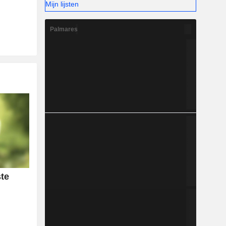
Mijn lijsten
Palmares
ste