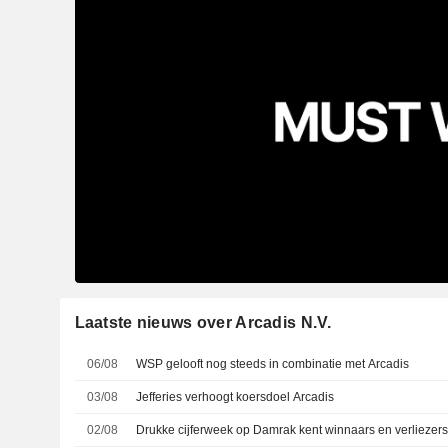
Laatste nieuws over Arcadis N.V.
06/08
WSP gelooft nog steeds in combinatie met Arcadis
03/08
Jefferies verhoogt koersdoel Arcadis
02/08
Drukke cijferweek op Damrak kent winnaars en verliezer