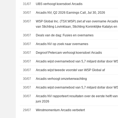
31/07
UBS verhoogt koersdoel Arcadis
30/07
Arcadis NV, Q2 2026 Earnings Call, Jul 30, 2026
30/07
WSP Global Inc. (TSX:WSP) ziet af van overname Arca
van Stichting Lovinklaan, Stichting Koninklijke Katalys e
30/07
Deals van de dag: Fusies en overnames
30/07
Arcadis NV op zoek naar overnames
30/07
Degroof Petercam verhoogt koersdoel Arcadis
30/07
Arcadis wijst overnamebod van 5,7 miljard dollar door W
30/07
Arcadis wijst tweede voorstel van WSP Global af
30/07
Arcadis verhoogt omzetverwachting
30/07
Arcadis wijst overnamebod van 5,7 miljard dollar door W
30/07
Arcadis NV rapporteert resultaten over de eerste helft va
juni 2026
29/07
Winstmomentum Arcadis verbetert