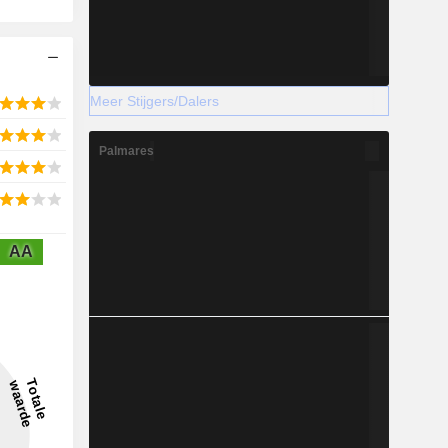
Meer Stijgers/Dalers
Palmares
AA