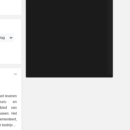
het leveren
eurs- en
bied van
bouwen. Het
ementeert,
r bedrijven