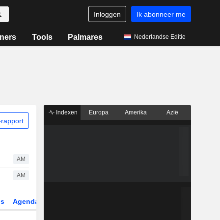
Inloggen
Ik abonneer me
ners
Tools
Palmares
Nederlandse Editie
Indexen
Europa
Amerika
Azië
rapport
AM
AM
gs
Agenda
Sector
Derivaten
ETF's