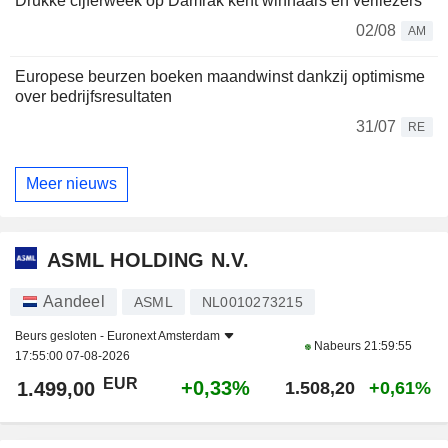
Drukke cijferweek op Damrak kent winnaars en verliezers
02/08
AM
Europese beurzen boeken maandwinst dankzij optimisme
over bedrijfsresultaten
31/07
RE
Meer nieuws
ASML HOLDING N.V.
Aandeel
ASML
NL0010273215
Beurs gesloten -
Euronext Amsterdam
Nabeurs
21:59:55
17:55:00 07-08-2026
EUR
+0,33%
1.499,00
1.508,20
+0,61%