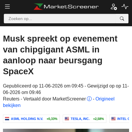
Musk spreekt op evenement
van chipgigant ASML in
aanloop naar beursgang
SpaceX
Gepubliceerd op 11-06-2026 om 09:45 - Gewijzigd op op 11-
06-2026 om 09:46
Reuters - Vertaald door MarketScreener
-
Origineel
bekijken
ASML HOLDING N.V.
+0,33%
TESLA, INC.
+2,58%
INTEL C