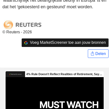
'waarschijnlijk het belangrijkste bedrijf in Europa' is en
dat het 'gekoesterd en gesteund' moet worden.
© Reuters - 2026
Voeg MarketScreener toe aan jouw bronnen
Delen