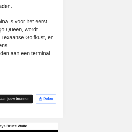
aden.
a is voor het eerst
ngo Queen, wordt
 Texaanse Golfkust, en
ens
den aan een terminal
 aan jouw bronnen
Delen