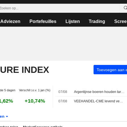
Adviezen
Portefeuilles
Lijsten
Trading
Scree
TURE INDEX
Toevoegen aan ee
atie 5 dagen
Verschil t.o.v. 1 jan (%)
07/08
Argentijnse boeren houden tarweoogst vast terwijl hogere prijzen verkoop vertragen
1,62%
+10,74%
07/08
VEEHANDEL-CME levend vee verdeeld, 'feeder cattle' steviger in volatiele handel
ten