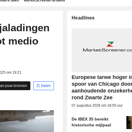
ndere talen
MarketScreener-artikels
Headlines
jaladingen
ot medio
2025 om 19:21
Europese tarwe hoger i
spoor van Chicago doo
aan jouw bronnen
Delen
aanhoudende onzekerh
rond Zwarte Zee
07 augustus 2026 om 18:50 uur
De IBEX 35 bereikt
historische mijlpaal