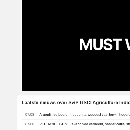
Laatste nieuws over S&P GSCI Agriculture Inde
07/08
Argentijnse boeren houden tarweoogst vast terwijl hogere
07/08
VEEHANDEL-CME levend vee verdeeld, 'feeder cattle' stev