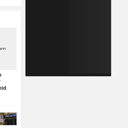
n
r
eid