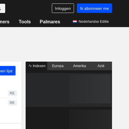
Inloggen
Ik abonneer me
ners
Tools
Palmares
Nederlandse Editie
Indexen
Europa
Amerika
Azië
n lijst
RE
RE