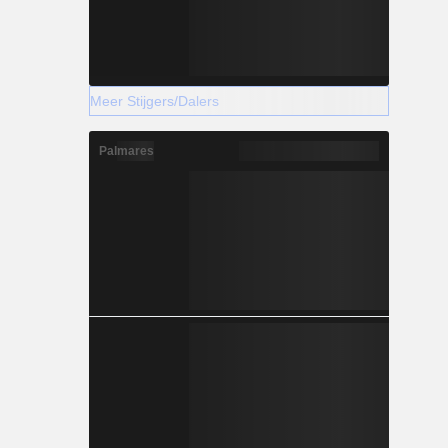
Meer Stijgers/Dalers
Palmares