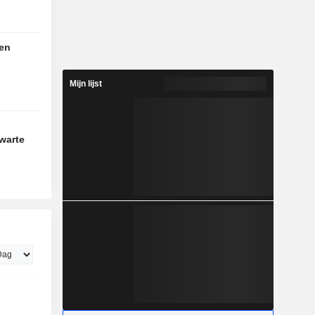
 en
Mijn lijst
warte