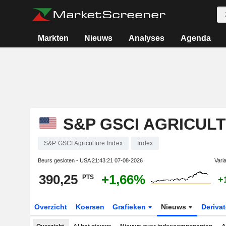
Markten
Nieuws
Analyses
Agenda
S&P GSCI AGRICUL
S&P GSCI Agriculture Index
Index
Beurs gesloten - USA
21:43:21 07-08-2026
Vari
390,25
+1,66%
PTS
+
Overzicht
Koersen
Grafieken
Nieuws
Deriva