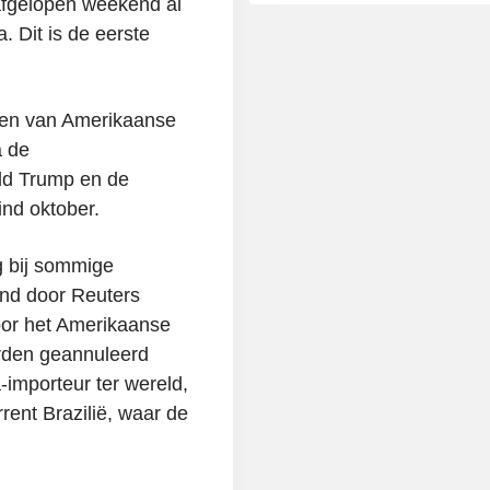
fgelopen weekend al
 Dit is de eerste
ngen van Amerikaanse
a de
ld Trump en de
ind oktober.
 bij sommige
nd door Reuters
oor het Amerikaanse
rden geannuleerd
importeur ter wereld,
rent Brazilië, waar de