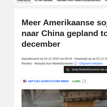
Overzicht
Al het nieuws
Nieuws over indexcomponenten
A
Meer Amerikaanse so
naar China gepland t
december
Gepubliceerd op 03-12-2025 om 00:04 - Gewijzigd op op 03-12-
Reuters - Vertaald door MarketScreener
-
Origineel bekijken
Voeg MarketScreener toe 
S&P GSCI AGRICULTURE INDEX
+1,66%