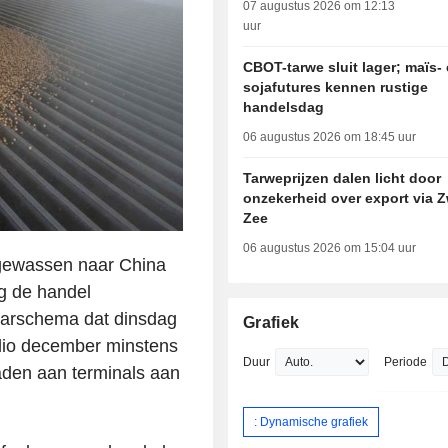
07 augustus 2026 om 12:13
uur
CBOT-tarwe sluit lager; maïs-
sojafutures kennen rustige
handelsdag
06 augustus 2026 om 18:45 uur
Tarweprijzen dalen licht door
onzekerheid over export via Z
Zee
06 augustus 2026 om 15:04 uur
gewassen naar China
g de handel
aarschema dat dinsdag
Grafiek
edio december minstens
Duur
Periode
aden aan terminals aan
: Dynamische grafiek