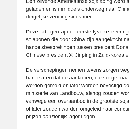
Een zevende Amerikaanse sojalading werd a
geladen en is inmiddels onderweg naar China.
dergelijke zending sinds mei.
Deze ladingen zijn de eerste fysieke leveri
sojabonen die door China zijn aangekocht n
handelsbesprekingen tussen president Dona
Chinese president Xi Jinping in Zuid-Korea e
De verschepingen nemen tevens zorgen weg
handelaren dat de aankopen, die vorige maa
werden gemeld en later werden bevestigd d
ministerie van Landbouw, alsnog zouden wo
vanwege een overaanbod in de grootste soja-
of later zouden worden omgeleid naar concur
prijzen aanzienlijk lager liggen.