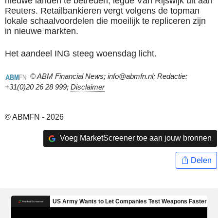
nieuwe landen te betreden, legde Van Rijswijk uit aan
Reuters. Retailbankieren vergt volgens de topman
lokale schaalvoordelen die moeilijk te repliceren zijn
in nieuwe markten.
Het aandeel ING steeg woensdag licht.
© ABM Financial News; info@abmfn.nl; Redactie:
+31(0)20 26 28 999;
Disclaimer
© ABMFN - 2026
Voeg MarketScreener toe aan jouw bronnen
Delen