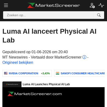
Luma AI lanceert Physical AI
Lab
Gepubliceerd op 01-06-2026 om 20:40
MT Newswires - Vertaald door MarketScreener
-
Origineel bekijken
NVIDIA CORPORATION
+3,43%
SANOFI CONSUMER HEALTHCARE IN