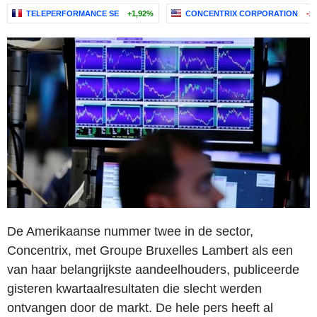
TELEPERFORMANCE SE
+1,92%
CONCENTRIX CORPORATION
-2
De Amerikaanse nummer twee in de sector,
Concentrix, met Groupe Bruxelles Lambert als een
van haar belangrijkste aandeelhouders, publiceerde
gisteren kwartaalresultaten die slecht werden
ontvangen door de markt. De hele pers heeft al