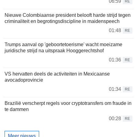
06:59
RE
Nieuwe Colombiaanse president belooft harde strijd tegen
criminaliteit en begrotingsdiscipline in maidenspeech
01:48
RE
Trumps aanval op 'geboortetoerisme' wacht moeizame
juridische strijd na uitspraak Hooggerechtshof
01:36
RE
VS hervatten deels de activiteiten in Mexicaanse
avocadoprovincie
01:34
RE
Brazilië verscherpt regels voor cryptotransfers om fraude in
te dammen
00:28
RE
Meer nieuws