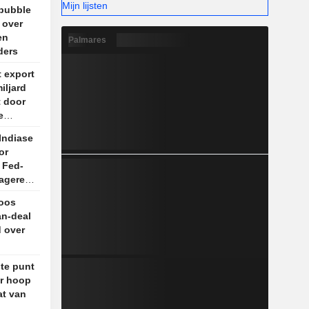
Mijn lijsten
 bubble
 over
en
Palmares
ders
 export
iljard
t door
e
Indiase
or
 Fed-
agere
loos
an-deal
 over
te punt
r hoop
at van