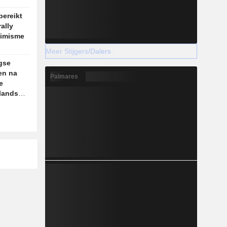
bereikt
ally
timisme
Meer Stijgers/Dalers
gse
en na
Palmares
e
nlandse
sten