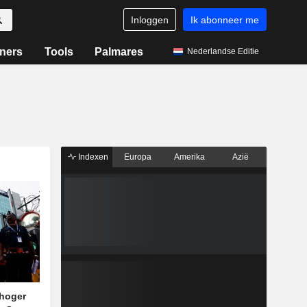
Inloggen
Ik abonneer me
ners
Tools
Palmares
Nederlandse Editie
Indexen
Europa
Amerika
Azië
 hoger