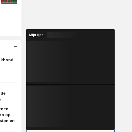
Mijn lijst
vakbond
 de
n
enen
op op
sten en