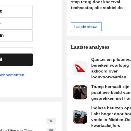
stap terug door koersval
techsector, olie stabiel door
e
focus op gesprekken met
Iran
e
Laatste nieuws
In
Laatste analyses
l
Qantas en piloten
bereiken voorlopig
akkoord over
abonnementen
loonvoorwaarden
Trump herhaalt zijn
positieve beeld van
gesprekken met Ira
Indiase beurzen op
licht hoger door ho
vrede in Midden-Oo
RE
kwartaalcijfers
Yuan schommelt rond hoogste punt in drieënhalf jaar in afwachting van Chinese handelscijfers
RE