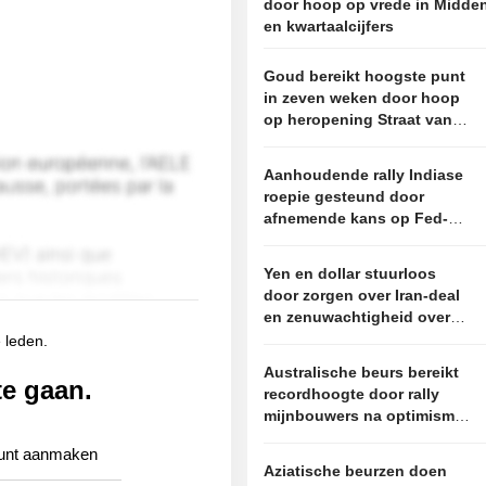
door hoop op vrede in Midde
en kwartaalcijfers
Goud bereikt hoogste punt
in zeven weken door hoop
op heropening Straat van
Hormuz
Aanhoudende rally Indiase
roepie gesteund door
afnemende kans op Fed-
renteverhoging en lagere
olieprijzen
Yen en dollar stuurloos
door zorgen over Iran-deal
en zenuwachtigheid over
banencijfers
e leden.
Australische beurs bereikt
te gaan.
recordhoogte door rally
mijnbouwers na optimisme
over VS en Iran
unt aanmaken
Aziatische beurzen doen