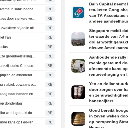
Bain Capital neemt
Interim-topvrouw Destry belangrijkste kandidaat voor gouverneur Bank Indonesia, aldus bron
RE
tea-keten Gong cha
van TA Associates 
Japanse beleggers keren terug naar buitenlandse obligaties door sterkere yen en hogere rendementen
RE
andere aandeelhou
PLANTAARDIGE OLIE - Palmolie daalt in het kielzog van zwakkere sojaolie uit Chicago en lagere olieprijzen
RE
Singapore meldt dat
ter waarde van 7,4 m
et Iran
RE
dollar wordt geraak
ustus
RE
nieuwe Amerikaans
heffingen
Fitch: Vietnamese banken onder grote druk door ambitieuze groeidoelstellingen overheid
RE
Aanhoudende rally 
roepie gesteund do
Australische en Nieuw-Zeelandse dollar blijven stabiel dankzij sterke Chinese handelscijfers
RE
afnemende kans op
renteverhoging en l
Rente op Japanse staatsobligaties daalt door lagere olieprijzen en afnemende inflatievrees
RE
olieprijzen
Yen en dollar stuur
INDIASE OBLIGATIES-Indiase obligaties naar verwachting stabiel; opwaarts potentieel na 'dovish' beleid van centrale bank
RE
door zorgen over Ir
RUBBER: Japanse futures dalen door zwakke Chinese vraag naar banden en lagere olieprijzen
RE
en zenuwachtigheid
banencijfers
r op donderdag
RE
Goud bereikt hoogs
Singapore meldt dat export ter waarde van 7,4 miljard dollar wordt geraakt door nieuwe Amerikaanse heffingen
RE
in zeven weken doo
op heropening Stra
Aanhoudende rally Indiase roepie gesteund door afnemende kans op Fed-renteverhoging en lagere olieprijzen
RE
Hormuz